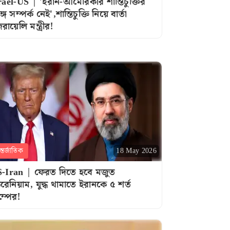
rael-US | 'ইরান-আমেরিকার শান্তিচুক্তির
গে সম্পর্ক নেই',শান্তিচুক্তি নিয়ে বার্তা
রায়েলি মন্ত্রীর!
্তর্জাতিক
18 May 2026
-Iran | ফেরত দিতে হবে মজুত
রেনিয়াম, যুদ্ধ থামাতে ইরানকে ৫ শর্ত
াম্পের!