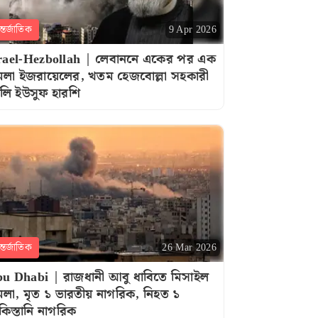
্তর্জাতিক
9 Apr 2026
rael-Hezbollah | লেবাননে একের পর এক
মলা ইজরায়েলের, খতম হেজবোল্লা সহকারী
ি ইউসুফ হারশি
্তর্জাতিক
26 Mar 2026
u Dhabi | রাজধানী আবু ধাবিতে মিসাইল
মলা, মৃত ১ ভারতীয় নাগরিক, নিহত ১
কিস্তানি নাগরিক