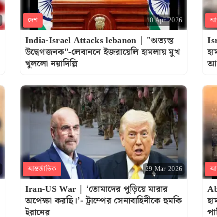
দেশ
আন
10 Apr 2026
India-Israel Attacks lebanon | "অত্যন্ত
Is
উদ্বেগজনক"-লেবাননে ইজরায়েলি হামলায় মুখ
হা
খুললো নয়াদিল্লি
আল
আন্তর্জাতিক
আন
29 Mar 2026
Iran-US War | ‘তোমাদের পুড়িয়ে মারার
Ab
অপেক্ষা করছি।’- ট্রাম্পের সেনাবাহিনীকে হুমকি
হা
ইরানের
পা