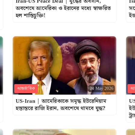
Iran-US Peace Deal | যুদ্ধের অবসান,
Is
অবশেষে আমেরিকা ও ইরানের মধ্যে স্বাক্ষরিত
সঙ্
হল শান্তিচুক্তি!
ইজ
আন্তর্জাতিক
আন
24 May 2026
US-Iran | আমেরিকাকে সমৃদ্ধ ইউরেনিয়াম
US
হস্তান্তরে রাজি ইরান, অবশেষে থামবে যুদ্ধ?
ইউ
ট্র