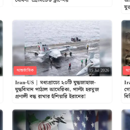
ঘোষণা’ প্রেসিডেন্ট ট্রাম্পের
আম
যুক্
আন্তর্জাতিক
আন
15 Jul 2026
Iran-US | মধ্যপ্রাচ্যে ২০টি যুদ্ধজাহাজ-
Ir
যুদ্ধবিমান পাঠাল আমেরিকা, পাল্টা হরমুজ
গো
প্রণালী বন্ধ রাখার হুঁশিয়ারি ইরানের!
বি