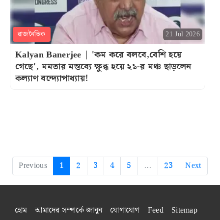
রাজনৈতিক
21 Jul 2026
Kalyan Banerjee | 'কম করে বলবে,বেশি হয়ে
গেছে', মমতার মন্তব্যে ক্ষুব্ধ হয়ে ২১-র মঞ্চ ছাড়লেন
কল্যাণ বন্দ্যোপাধ্যায়!
Previous
1
2
3
4
5
...
23
Next
হোম
আমাদের সম্পর্কে জানুন
যোগাযোগ
Feed
Sitemap