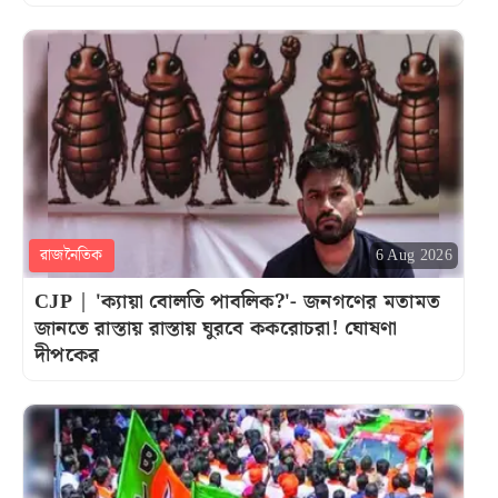
রাজনৈতিক
6 Aug 2026
CJP | 'ক্যায়া বোলতি পাবলিক?'- জনগণের মতামত
জানতে রাস্তায় রাস্তায় ঘুরবে ককরোচরা! ঘোষণা
দীপকের