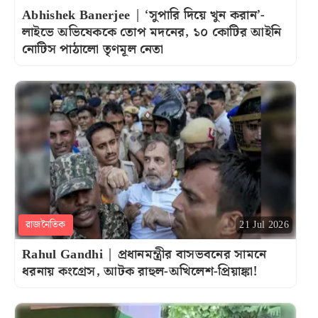
Abhishek Banerjee | ‘সুপারি দিয়ে খুন করান’-
লাইভে অভিষেককে তোপ মদনের, ১০ কোটির আইনি
নোটিস পাঠালো তৃণমূল নেতা
রাজনৈতিক
21 Jul 2026
Rahul Gandhi | প্রধানমন্ত্রীর বাসভবনের সামনে
ধরনায় কংগ্রেস, আটক রাহুল-অখিলেশ-প্রিয়াঙ্কা!