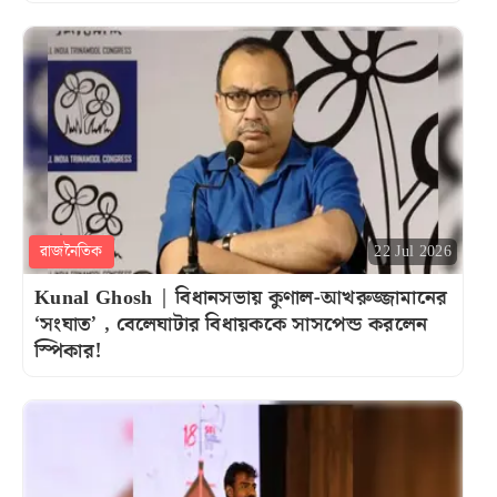
রাজনৈতিক
22 Jul 2026
Kunal Ghosh | বিধানসভায় কুণাল-আখরুজ্জামানের
‘সংঘাত’ , বেলেঘাটার বিধায়ককে সাসপেন্ড করলেন
স্পিকার!