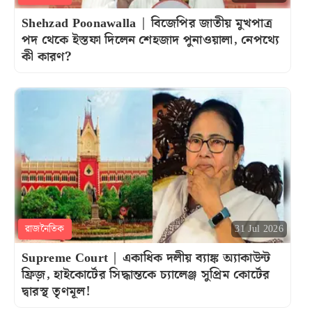
Shehzad Poonawalla | বিজেপির জাতীয় মুখপাত্র
পদ থেকে ইস্তফা দিলেন শেহজাদ পুনাওয়ালা, নেপথ্যে
কী কারণ?
রাজনৈতিক
31 Jul 2026
Supreme Court | একাধিক দলীয় ব্যাঙ্ক অ্যাকাউন্ট
ফ্রিজ়, হাইকোর্টের সিদ্ধান্তকে চ্যালেঞ্জ সুপ্রিম কোর্টের
দ্বারস্থ তৃণমূল!