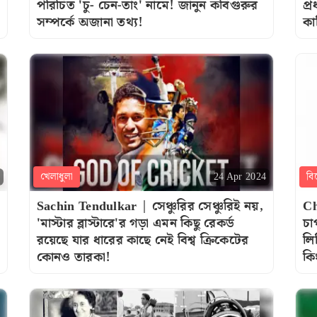
পরিচিত 'চু- চেন-তাং' নামে! জানুন কবিগুরুর
প্
সম্পর্কে অজানা তথ্য!
কা
খেলাধুলা
বি
24 Apr 2024
Sachin Tendulkar | সেঞ্চুরির সেঞ্চুরিই নয়,
Ch
'মাস্টার ব্লাস্টারে'র গড়া এমন কিছু রেকর্ড
চা
রয়েছে যার ধারের কাছে নেই বিশ্ব ক্রিকেটের
লি
কোনও তারকা!
কি