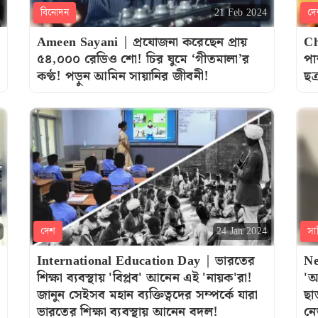
বিনোদন
দে
21 Feb 2024
Ameen Sayani | প্রযোজনা করেছেন প্রায়
Ch
৫৪,০০০ রেডিও শো! চির ঘুমে ‘গীতমালা’র
পা
কণ্ঠ! পড়ুন আমিন সায়ানির জীবনী!
ছত
দেশ
সা
24 Jan 2024
International Education Day | ভারতের
Ne
শিক্ষা ব্যবস্থায় 'বিপ্লব' আনেন এই 'নায়ক'রা!
'অ
জানুন সেইসব মহান ব্যক্তিত্বদের সম্পর্কে যারা
ছা
ভারতের শিক্ষা ব্যবস্থায় আনেন বদল!
নে