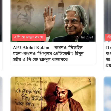
এ পি যে আব্দুল কালাম
জী
27 Jul 2024
APJ Abdul Kalam | কখনও ‘মিসাইল
Dr
ম্যান’-কখনও ‘পিপ্‌লস প্রেসিডেন্ট’! চিনুন
রূ
ডক্টর এ পি জে আব্দুল কালামকে
ডঃ
হয়