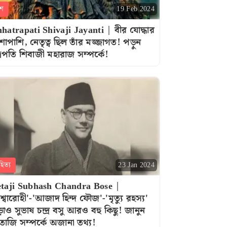
শ
19 Feb 2024
hatrapati Shivaji Jayanti | বীর যোদ্ধার
শাপাশি, নেতৃত্ব ছিল তাঁর মজ্জাগত! পড়ুন
্রপতি শিবাজী মহারাজ সম্পৰ্কে!
হিত্য
23 Jan 2024
taji Subhash Chandra Bose |
শ্বারোহী'-'আজাদ হিন্দ ফৌজ'-'মৃত্যু রহস্য'
ড়াও সুভাষ চন্দ্র বসু আরও বহু কিছু! জানুন
তাজি সম্পর্কে অজানা তথ্য!