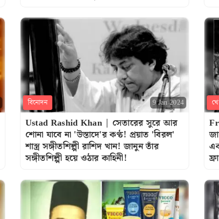
বিনোদন
খে
9 Jan 2024
Ustad Rashid Khan | সেতারের সুরে আর
Fr
শোনা যাবে না 'উস্তাদে'র কণ্ঠ! প্রয়াত 'বিরল'
জা
শাস্ত্র সঙ্গীতশিল্পী রাশিদ খান! জানুন তাঁর
এক
সঙ্গীতশিল্পী হয়ে ওঠার কাহিনী!
ফ্