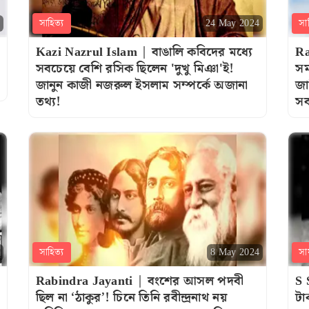
সাহিত্য
সা
24 May 2024
Kazi Nazrul Islam | বাঙালি কবিদের মধ্যে
Ra
সবচেয়ে বেশি রসিক ছিলেন 'দুখু মিঞা'ই!
সম
জানুন কাজী নজরুল ইসলাম সম্পর্কে অজানা
জা
তথ্য!
সর্
সাহিত্য
সা
8 May 2024
Rabindra Jayanti | বংশের আসল পদবী
S 
ছিল না ‘ঠাকুর’! চিনে তিনি রবীন্দ্রনাথ নয়
টা