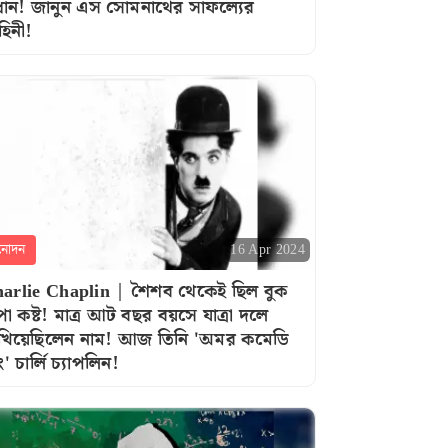
রধান! জানুন এস সোমনাথের সাফল্যের
হিনী!
নোদন
16 Apr 2024
arlie Chaplin | শৈশব থেকেই ছিল বুক
পা কষ্ট! মাত্র আট বছর বয়সে যাত্রা দলে
খিয়েছিলেন নাম! আজ তিনি 'অমর কমেডি
ং' চার্লি চ্যাপলিন!