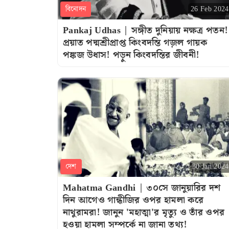
বিনোদন
26 Feb 2024
Pankaj Udhas | সঙ্গীত দুনিয়ায় নক্ষত্র পতন!
প্রয়াত পদ্মশ্রীপ্রাপ্ত কিংবদন্তি গজ়ল গায়ক
পঙ্কজ উধাস! পড়ুন কিংবদন্তির জীবনী!
দেশ
30 Jan 2024
Mahatma Gandhi | ৩০সে জানুয়ারির দশ
দিন আগেও গান্ধীজির ওপর হামলা করে
নাথুরামরা! জানুন 'মহাত্মা'র মৃত্যু ও তাঁর ওপর
হওয়া হামলা সম্পর্কে না জানা তথ্য!