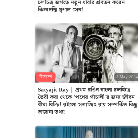
চলচিত্র জগতে নতুন ধারার প্রবর্তন করেন
কিংবদন্তি মৃণাল সেন!
বিনোদন
2 May 2024
Satyajit Ray | প্রথম রঙিন বাংলা চলচ্চিত্র
তৈরী করা থেকে 'পথের পাঁচালী'র জন্য জীবন
বীমা বিক্রি! রইলো সত্যজিৎ রায় সম্পর্কিত কিছু
অজানা তথ্য!