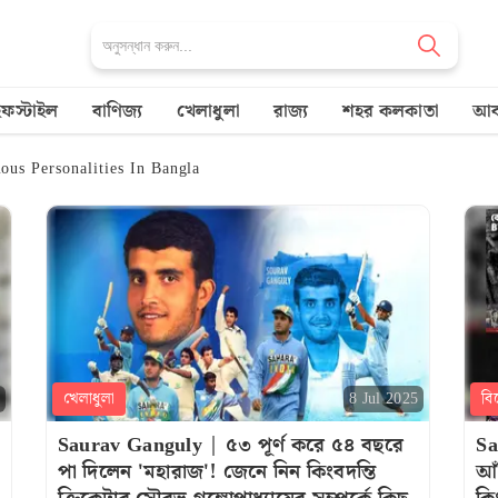
ইফস্টাইল
বাণিজ্য
খেলাধুলা
রাজ্য
শহর কলকাতা
আব
amous Personalities In Bangla
খেলাধুলা
বি
8 Jul 2025
Saurav Ganguly | ৫৩ পূর্ণ করে ৫৪ বছরে
Sa
পা দিলেন 'মহারাজ'! জেনে নিন কিংবদন্তি
আঁ