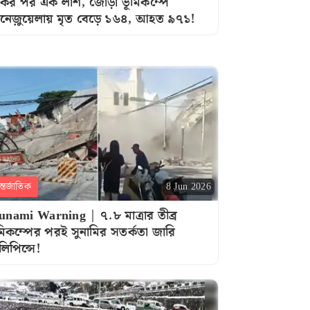
ের পর এক লাশ, জোড়া ভূমিকম্পে
নেজ়ুয়েলায় মৃত বেড়ে ১৬৪, আহত ৯৭১!
্তর্জাতিক
8 Jun 2026
unami Warning | ৭.৮ মাত্রার তীব্র
মিকম্পের পরই সুনামির সতর্কতা জারি
লিপিন্সে!