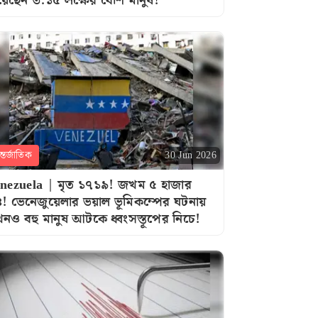
য়েছেন ৩.১৫ লক্ষের বেশি মানুষ!
্তর্জাতিক
30 Jun 2026
nezuela | মৃত ১৭১৯! জখম ৫ হাজার
! ভেনেজুয়েলার ভয়াল ভূমিকম্পের ঘটনায়
নও বহু মানুষ আটকে ধ্বংসস্তূপের নিচে!