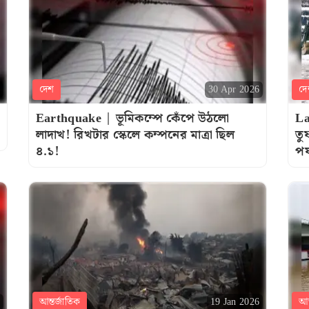
দেশ
দে
30 Apr 2026
Earthquake | ভূমিকম্পে কেঁপে উঠলো
La
লাদাখ! রিখটার স্কেলে কম্পনের মাত্রা ছিল
তু
৪.১!
পর
আন্তর্জাতিক
আন
19 Jan 2026