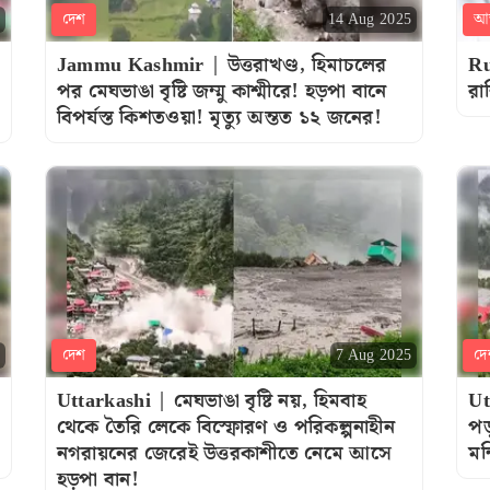
দেশ
আন
14 Aug 2025
Jammu Kashmir | উত্তরাখণ্ড, হিমাচলের
Ru
পর মেঘভাঙা বৃষ্টি জম্মু কাশ্মীরে! হড়পা বানে
রা
বিপর্যস্ত কিশতওয়া! মৃত্যু অন্তত ১২ জনের!
দেশ
দে
7 Aug 2025
Uttarkashi | মেঘভাঙা বৃষ্টি নয়, হিমবাহ
Ut
থেকে তৈরি লেকে বিস্ফোরণ ও পরিকল্পনাহীন
পড়
নগরায়নের জেরেই উত্তরকাশীতে নেমে আসে
মন
হড়পা বান!