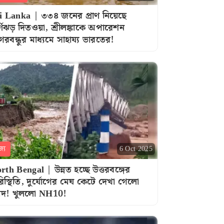
i Lanka | ৩৩৪ জনের প্রাণ নিয়েছে
র্ণিঝড় দিতওয়া, শ্রীলঙ্কাকে অপারেশন
গরবন্ধুর মাধ্যমে সাহায্য ভারতের!
জ্য
6 Oct 2025
rth Bengal | উন্নত হচ্ছে উত্তরবঙ্গের
িস্থিতি, দুর্যোগের মেঘ কেটে দেখা গেলো
দ! খুললো NH10!