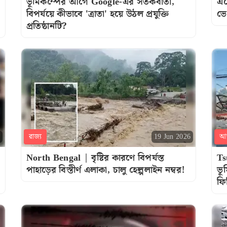
ভূমিকম্পের আগে Google-এর সতর্কবার্তা,
এক
বিপর্যয়ে কীভাবে 'ত্রাতা' হয়ে উঠল প্রযুক্তি
ভে
প্রতিষ্ঠানটি?
রাজ্য
আন
19 Jun 2026
North Bengal | বৃষ্টির কারণে বিপর্যস্ত
Ts
পাহাড়ের বিস্তীৰ্ণ এলাকা, চালু হেল্পলাইন নম্বর!
ভূ
ফি