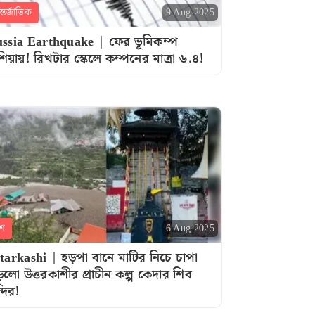
্তর্জাতিক
9 Aug 2025
ssia Earthquake | ফের ভূমিকম্প
শিয়ায়! রিখটার স্কেলে কম্পনের মাত্রা ৬.৪!
শ
6 Aug 2025
tarkashi | হড়পা বানে মাটির নিচে চাপা
লো উত্তরকাশীর প্রাচীন কল্প কেদার শিব
্দির!