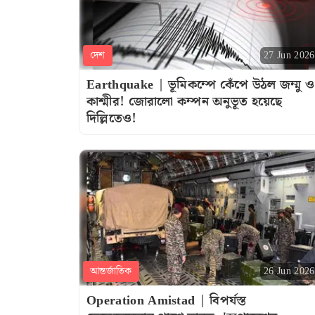
দেশ
27 Jun 2026
Earthquake | ভূমিকম্পে কেঁপে উঠল জম্মু ও
কাশ্মীর! জোরালো কম্পন অনুভূত হয়েছে
দিল্লিতেও!
আন্তর্জাতিক
26 Jun 2026
Operation Amistad | বিপর্যস্ত