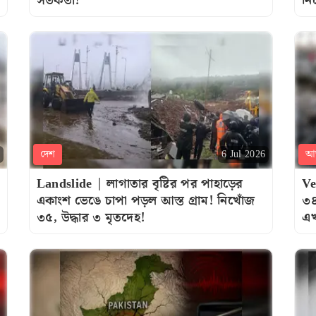
সতর্কতা!
নি
দেশ
আন
6 Jul 2026
Landslide | লাগাতার বৃষ্টির পর পাহাড়ের
Ve
একাংশ ভেঙে চাপা পড়ল আস্ত গ্রাম! নিখোঁজ
৩৪
৩৫, উদ্ধার ৩ মৃতদেহ!
এখ