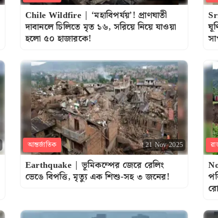
Chile Wildfire | ‘মহাবিপর্যয়’! প্রাণঘাতী
Sr
দাবানলে চিলিতে মৃত ১৬, সরিয়ে নিয়ে যাওয়া
ঘূ
হলো ৫০ হাজারকে!
সা
আন্তর্জাতিক
রা
21 Nov 2025
Earthquake | ভূমিকম্পের জেরে রেলিং
No
ভেঙে বিপত্তি, মৃত্যু এক শিশু-সহ ৩ জনের!
পর
রো