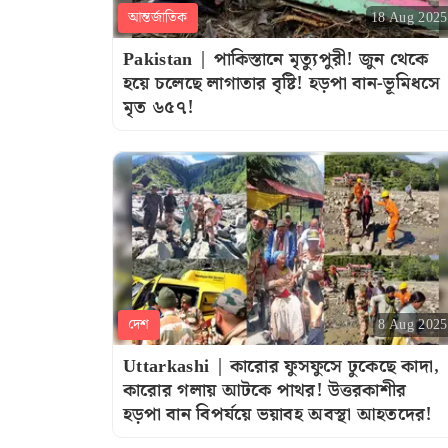
আন্তর্জাতিক
18 Aug 2025
Pakistan | পাকিস্তানে মৃত্যুপুরী! জুন থেকে
হয়ে চলেছে লাগাতার বৃষ্টি! হড়পা বান-ভূমিধসে
মৃত ৬৫৭!
দেশ
8 Aug 2025
Uttarkashi | কারোর ফুসফুসে ঢুকেছে কাদা,
কারোর গলায় আটকে পাথর! উত্তরকাশীর
হড়পা বান বিপর্যয়ে ভয়াবহ অবস্থা আহতদের!