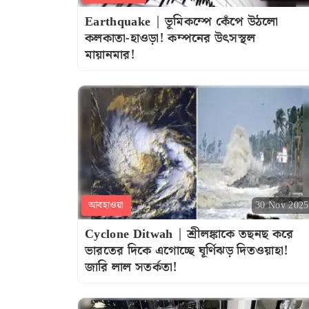
Earthquake | ভূমিকম্পে কেঁপে উঠলো
কলকাতা-হাওড়া! কম্পনের উৎসস্থল
মায়ানমার!
আবহাওয়া
30 Nov 2025
Cyclone Ditwah | শ্রীলঙ্কাকে তছনছ করে
ভারতের দিকে এগোচ্ছে ঘূর্ণিঝড় দিতওয়াহা!
জারি লাল সতর্কতা!