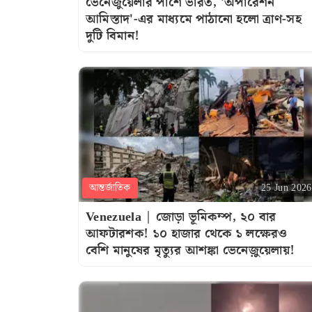
ভেনেজুয়েলার পাশে ভারত, 'অপারেশন
আমিস্তাদ'-এর মাধ্যমে পাঠানো হলো ত্রাণ-সহ
দুটি বিমান!
আন্তর্জাতিক
25 Jun 2026
Venezuela | জোড়া ভূমিকম্প, ২০ বার
আফটারশক! ১০ হাজার থেকে ১ লক্ষেরও
বেশি মানুষের মৃত্যুর আশঙ্কা ভেনেজ়ুয়েলায়!