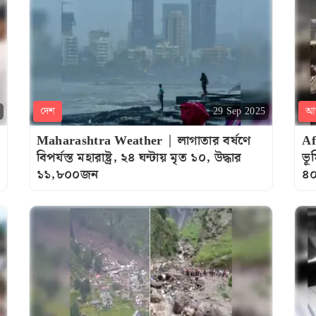
দেশ
আন
29 Sep 2025
Maharashtra Weather | লাগাতার বর্ষণে
Af
বিপর্যস্ত মহারাষ্ট্র, ২৪ ঘন্টায় মৃত ১০, উদ্ধার
ভূ
১১,৮০০জন
৪