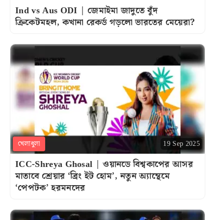
Ind vs Aus ODI | জেমাইমা জাদুতে বুঁদ
ক্রিকেটমহল, কখানা রেকর্ড গড়লো ভারতের মেয়েরা?
খেলাধুলা
19 Sep 2025
ICC-Shreya Ghosal | ওয়ানডে বিশ্বকাপের আসর
মাতাবে শ্রেয়ার ‘ব্রিং ইট হোম’, নতুন অ্যান্থেমে
‘পেপটক’ হরমনদের