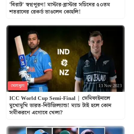
'বিরাট' স্বপ্নপূরণ! মাস্টার-ব্লাস্টার সচিনের ৫০তম
শতরানের রেকর্ড ভাঙলেন কোহলি!
খেলাধুলা
13 Nov 2023
ICC World Cup Semi-Final | সেমিফাইনালে
মুখোমুখি ভারত-নিউজিল্যান্ড! ম্যাচ টাই হলে কোন
সমীকরণে এগোবে খেলা?