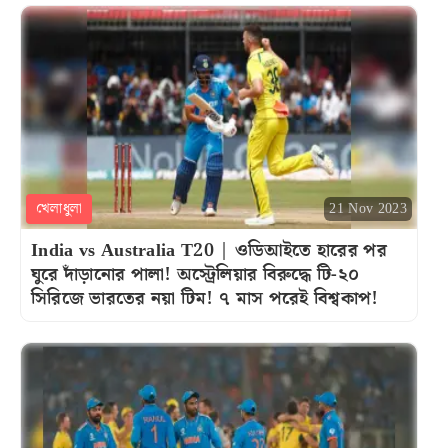
খেলাধুলা
21 Nov 2023
India vs Australia T20 | ওডিআইতে হারের পর
ঘুরে দাঁড়ানোর পালা! অস্ট্রেলিয়ার বিরুদ্ধে টি-২০
সিরিজে ভারতের নয়া টিম! ৭ মাস পরেই বিশ্বকাপ!