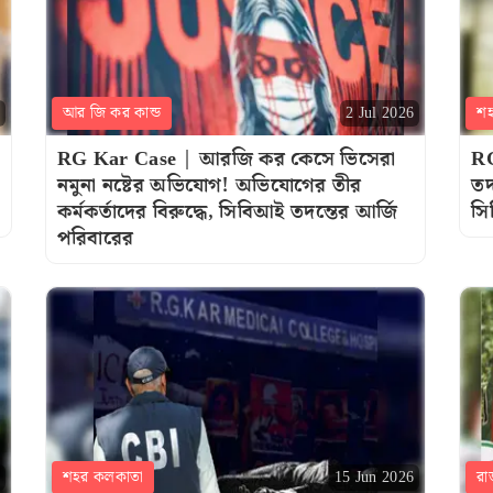
আর জি কর কান্ড
শ
2 Jul 2026
RG Kar Case | আরজি কর কেসে ভিসেরা
RG
নমুনা নষ্টের অভিযোগ! অভিযোগের তীর
তদ
কর্মকর্তাদের বিরুদ্ধে, সিবিআই তদন্তের আর্জি
সি
পরিবারের
শহর কলকাতা
রা
15 Jun 2026