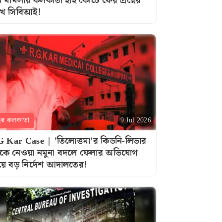
ন মামলায় কলকাতা হাই কোর্টে ফের প্রশ্নের
খে সিবিআই!
হর কলকাতা
9 Jul 2026
 Kar Case | 'তিলোত্তমা'র কিডনি-লিভার
কে নেওয়া নমুনা বদলে ফেলার অভিযোগ
য়ে বড় নির্দেশ আদালতের!