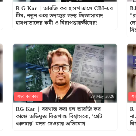
R G Kar | আরজি কর হাসপাতালে CBI-এর
BJ
টিম, নতুন করে তদন্তের জন্য জিজ্ঞাসাবাদ
"র
হাসপাতালের কর্মী ও নিরাপত্তারক্ষীদের!
দে
বিস
শহর কলকাতা
শ
29 May 2026
RG Kar | বরখাস্ত করা হল আরজি কর
R 
কাণ্ডে অভিযুক্ত বিরূপাক্ষ বিশ্বাসকে, ‘থ্রেট
না
কালচার’ মদত দেওয়ার অভিযোগ
বি