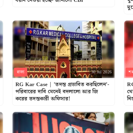
বয়ান নেওয়া হচ্ছে- জানালো CBI
খু
মু
রাজ্য
শ
30 Jul 2026
RG Kar Case | 'তদন্ত প্রভাবিত করছিলেন'-
RG
পরিবারের দাবি মেনেই বদলালো আর জি
থে
করের তদন্তকারী অফিসার!
নি