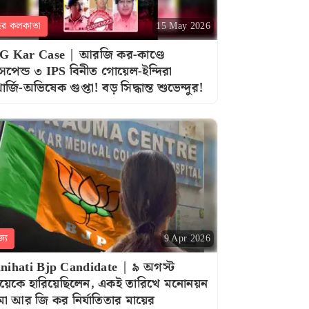
হর কলকাতা
15 May 2026
G Kar Case | আরজি কর-কাণ্ডে
সপেন্ড ৩ IPS বিনীত গোয়েল-ইন্দিরা
খার্জি-অভিষেক গুপ্তা! বড় সিদ্ধান্ত শুভেন্দুর!
জ্য
9 Apr 2026
nihati Bjp Candidate | ৯ অগস্ট
য়েকে হারিয়েছিলেন, একই তারিখে মনোনয়ন
া আর জি কর নির্যাতিতার মায়ের