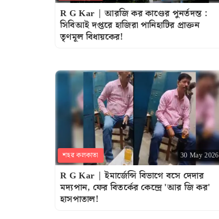
R G Kar | আরজি কর কাণ্ডের পুনর্তদন্ত :
সিবিআই দপ্তরে হাজিরা পানিহাটির প্রাক্তন
তৃণমূল বিধায়কের!
শহর কলকাতা
30 May 2026
R G Kar | ইমার্জেন্সি বিভাগে বসে দেদার
মদ্যপান, ফের বিতর্কের কেন্দ্রে 'আর জি কর'
হাসপাতাল!