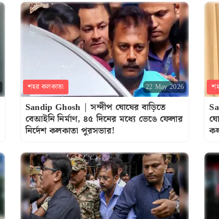
শহর কলকাতা
শ
22 May 2026
Sandip Ghosh | সন্দীপ ঘোষের বাড়িতে
Sa
বেআইনি নির্মাণ, ৪৫ দিনের মধ্যে ভেঙে ফেলার
ঘো
নির্দেশ কলকাতা পুরসভার!
কল