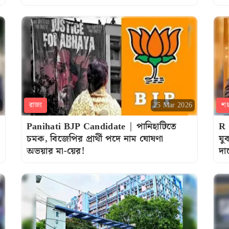
রাজ্য
শ
25 Mar 2026
Panihati BJP Candidate | পানিহাটিতে
R 
চমক, বিজেপির প্রার্থী পদে নাম ঘোষণা
যু
অভয়ার মা-য়ের!
দা