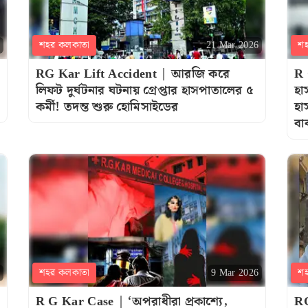
শহর কলকাতা
শ
21 Mar 2026
RG Kar Lift Accident | আরজি করে
R 
লিফট দুর্ঘটনার ঘটনায় গ্রেপ্তার হাসপাতালের ৫
হা
কর্মী! তদন্ত শুরু হোমিসাইডের
হা
বা
শহর কলকাতা
শ
9 Mar 2026
R G Kar Case | ‘অপরাধীরা প্রকাশ্যে,
RG