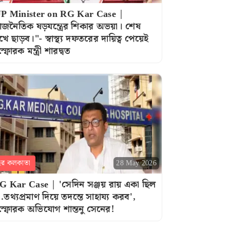
P Minister on RG Kar Case |
াজনৈতিক ষড়যন্ত্রের শিকার অভয়া। শেষ
খে ছাড়ব।"- স্বাস্থ্য দফতরের দায়িত্ব পেয়েই
্ফোরক মন্ত্রী শারদ্বত
হর কলকাতা
28 May 2026
G Kar Case | 'সেদিন সঞ্জয় রায় একা ছিল
..তথ্যপ্রমাণ দিয়ে তদন্তে সাহায্য করব',
স্ফোরক অভিযোগ শান্তনু সেনের!