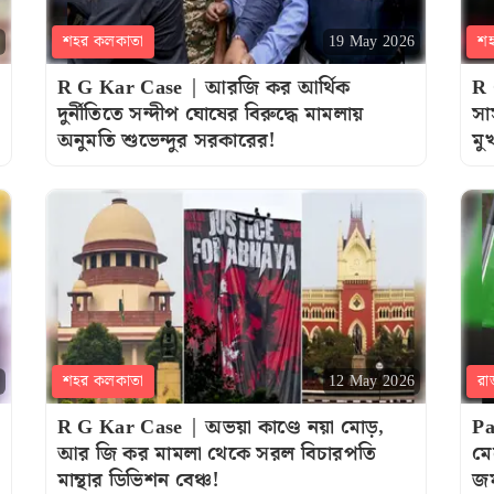
শহর কলকাতা
শ
19 May 2026
R G Kar Case | আরজি কর আর্থিক
R 
দুর্নীতিতে সন্দীপ ঘোষের বিরুদ্ধে মামলায়
সা
অনুমতি শুভেন্দুর সরকারের!
মু
শহর কলকাতা
রা
12 May 2026
R G Kar Case | অভয়া কাণ্ডে নয়া মোড়,
Pa
আর জি কর মামলা থেকে সরল বিচারপতি
মে
মান্থার ডিভিশন বেঞ্চ!
জম