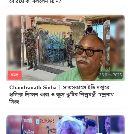
বেরিয়ে কী বললেন তিনি?
রাজ্য
25 Sep 2025
Chandranath Sinha | সাতসকালে ইডি দপ্তরে
হাজিরা দিলেন কারা ও ক্ষুদ্র কুটির শিল্পমন্ত্রী চন্দ্রনাথ
সিংহ