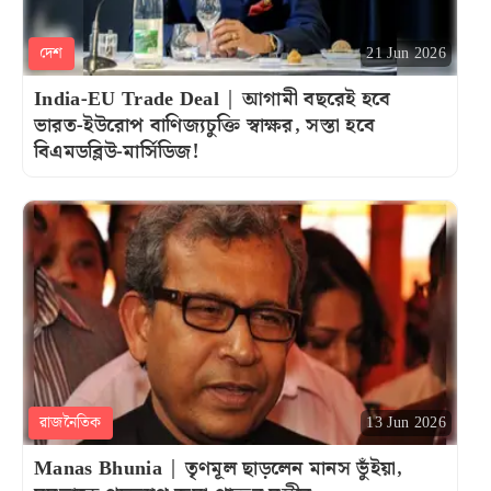
দেশ
21 Jun 2026
India-EU Trade Deal | আগামী বছরেই হবে
ভারত-ইউরোপ বাণিজ্যচুক্তি স্বাক্ষর, সস্তা হবে
বিএমডব্লিউ-মার্সিডিজ!
রাজনৈতিক
13 Jun 2026
Manas Bhunia | তৃণমূল ছাড়লেন মানস ভুঁইয়া,