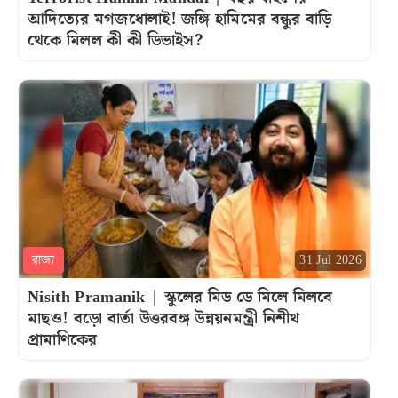
আদিত্যের মগজধোলাই! জঙ্গি হামিমের বন্ধুর বাড়ি
থেকে মিলল কী কী ডিভাইস?
রাজ্য
31 Jul 2026
Nisith Pramanik | স্কুলের মিড ডে মিলে মিলবে
মাছও! বড়ো বার্তা উত্তরবঙ্গ উন্নয়নমন্ত্রী নিশীথ
প্রামাণিকের