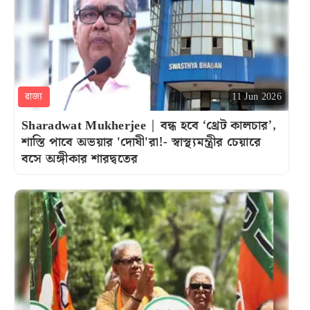
রাজ্য
11 Jun 2026
Sharadwat Mukherjee | বন্ধ হবে ‘থ্রেট কালচার’,
শাস্তি পাবে অভয়ার 'দোষী'রা!- স্বাস্থ‌্যমন্ত্রীর চেয়ারে
বসে অঙ্গীকার শারদ্বতের