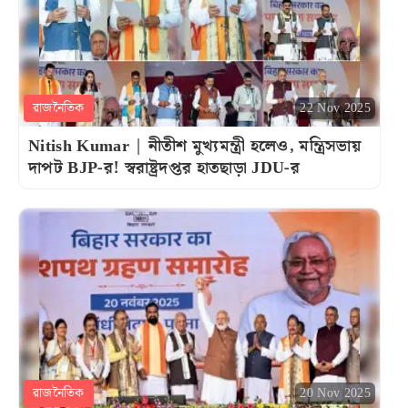
রাজনৈতিক
22 Nov 2025
Nitish Kumar | নীতীশ মুখ্যমন্ত্রী হলেও, মন্ত্রিসভায়
দাপট BJP-র! স্বরাষ্ট্রদপ্তর হাতছাড়া JDU-র
রাজনৈতিক
20 Nov 2025