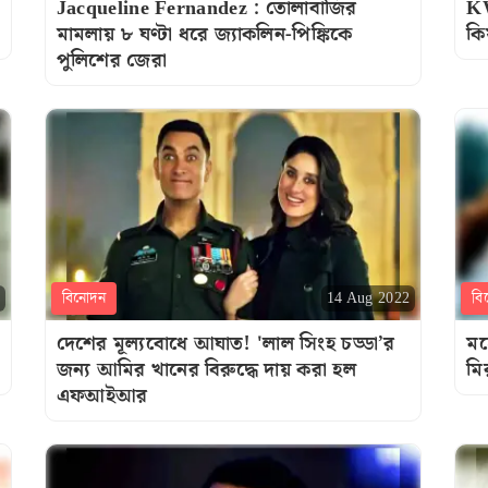
Jacqueline Fernandez : তোলাবাজির
KW
মামলায় ৮ ঘণ্টা ধরে জ্যাকলিন-পিঙ্কিকে
কি
পুলিশের জেরা
বিনোদন
বি
14 Aug 2022
দেশের মূল্যবোধে আঘাত! 'লাল সিংহ চড্ডা’র
মহ
জন্য আমির খানের বিরুদ্ধে দায় করা হল
মি
এফআইআর