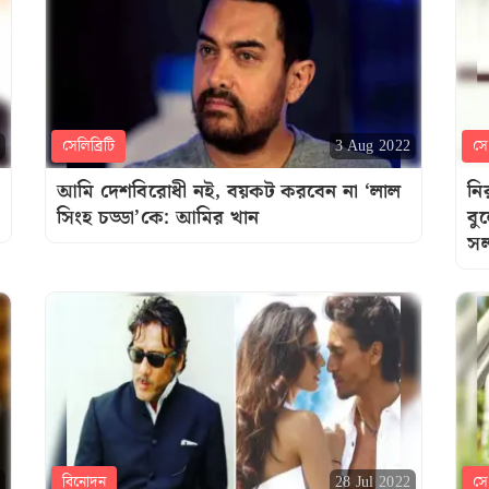
সেলিব্রিটি
সেল
3 Aug 2022
আমি দেশবিরোধী নই, বয়কট করবেন না ‘লাল
নি
সিংহ চড্ডা’কে: আমির খান
বু
সল
বিনোদন
সেল
28 Jul 2022