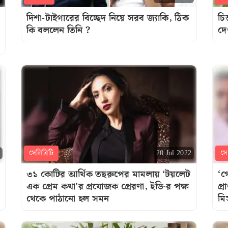
দিশা-টাইগারের বিচ্ছেদ নিয়ে সরব জ্যাকি, ঠিক
চি
কি বললেন তিনি ?
দে
সেলিব্রিটি
সেল
20 Jul 2022
৩১ কোটির আর্থিক তছরুপের মামলায় ‘টয়লেট
‘গ
এক প্রেম কথা’র প্রযোজক প্রেরণা, ইডি-র পক্ষ
প্
থেকে পাঠানো হল সমন
মিস