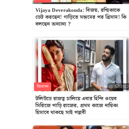
Vijaya Deverakonda: বিজয়, রশ্মিকাকে
ডেট করছেন! গাড়িতে সঙ্গমের পর থ্রিসাম! কি
বলছেন অন্যান্য ?
বিনোদন
21 Jul 2022
টলিউডে রাজত্ব চালিয়ে এবার হিন্দি ওয়েব
সিরিজে পাড়ি রাজের, প্রথম কাজে নায়িকা
হিসাবে থাকছে সাই পল্লবী