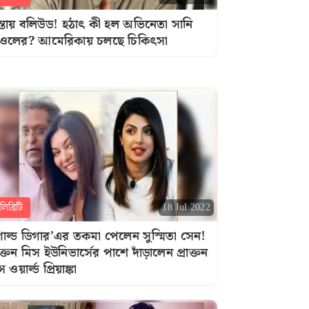
ন্তায় বলিউড! হঠাৎ কী হল অভিনেতা সানি
ওলের? আমেরিকায় চলছে চিকিৎসা
িব্রিটি
18 Jul 2022
োল্ড ডিগার’এর তকমা পেলেন সুস্মিতা সেন!
রাক্তন মিস ইউনিভার্সের পাশে দাঁড়ালেন প্রাক্তন
 ওয়ার্ল্ড প্রিয়াঙ্কা