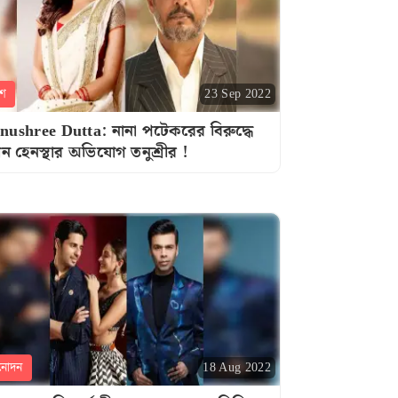
শ
23 Sep 2022
nushree Dutta: নানা পটেকরের বিরুদ্ধে
ন হেনস্থার অভিযোগ তনুশ্রীর !
নোদন
18 Aug 2022