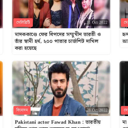
সেলিব্রিটি
সেল
31 Oct 2022
মাদককাণ্ডে ফের বিপদের সম্মুখীন ভারতী ও
হৃ
তাঁর স্বামী হর্ষ, ২০০ পাতার চার্জশিট দাখিল
আম
করা হয়েছে
বিনোদন
সেল
28 Oct 2022
Pakistani actor Fawad Khan : ভারতীয়
মা