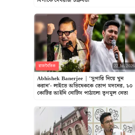
বিপাকে দেবরাজ চক্রবর্তী
রাজনৈতিক
22 Jul 2026
Abhishek Banerjee | ‘সুপারি দিয়ে খুন
করান’- লাইভে অভিষেককে তোপ মদনের, ১০
কোটির আইনি নোটিস পাঠালো তৃণমূল নেতা