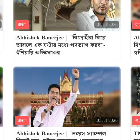
রাজ্য
রা
18 Jul 2026
Abhishek Banerjee | "বিদ্রোহীরা ফিরে
Ab
আসলে এক ঘণ্টার মধ্যে পদত্যাগ করব"-
মি
হুঁশিয়ারি অভিষেকের
স্
রাজ্য
শ
10 Jul 2026
Abhishek Banerjee | 'ভয়েস স্যাম্পেল
TM