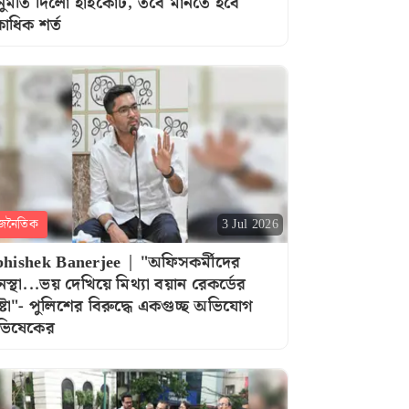
ুমতি দিলো হাইকোর্ট, তবে মানতে হবে
াধিক শর্ত
জনৈতিক
3 Jul 2026
hishek Banerjee | "অফিসকর্মীদের
নস্থা...ভয় দেখিয়ে মিথ্যা বয়ান রেকর্ডের
ষ্টা"- পুলিশের বিরুদ্ধে একগুচ্ছ অভিযোগ
ভিষেকের