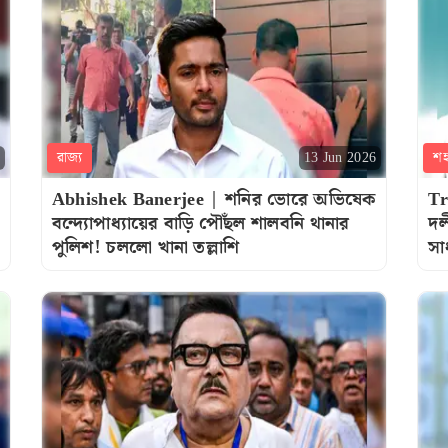
রাজ্য
শ
13 Jun 2026
Abhishek Banerjee | শনির ভোরে অভিষেক
Tr
বন্দ্যোপাধ্যায়ের বাড়ি পৌঁছল শালবনি থানার
দল
পুলিশ! চললো খানা তল্লাশি
সা