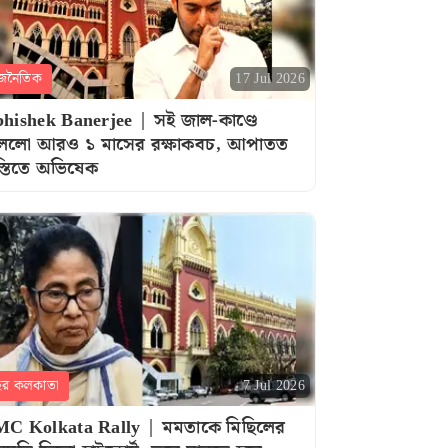
জনৈতিক
17 Jul 2026
hishek Banerjee | সই জাল-কাণ্ডে
ললো আরও ১ মাসের রক্ষাকবচ, আপাতত
বস্তিতে অভিষেক
হর কলকাতা
7 Jul 2026
C Kolkata Rally | মমতাকে মিছিলের