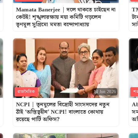
Mamata Banerjee | দলে থাকতে চাইছেন না
TM
কেউই! শৃঙ্খলারক্ষায় নয়া কমিটি গড়লেন
টা
তৃণমূল সুপ্রিমো মমতা বন্দোপাধ্যায়
সা
রাজনৈতিক
শ
14 Jun 2026
NCPI | তৃনমুলের বিদ্রোহী সাংসদদের নতুন
Ab
ঠাঁই ‘অস্তিত্বহীন’ NCPI! বাংলাতে কোথায়
সম
রয়েছে পার্টি অফিস?
অ