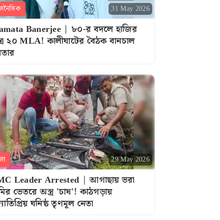
জনৈতিক
31 May 2026
mata Banerjee | ৮০-র বদলে হাজির
ত্র ২০ MLA! কালীঘাটের বৈঠক বানচাল
মতার
জ্য
29 May 2026
C Leader Arrested | আগাছায় ভরা
ির ভেতরে অস্ত্র 'চাষ'! কাঠগড়ায়
যোতিপ্রিয় ঘনিষ্ঠ তৃণমূল নেতা