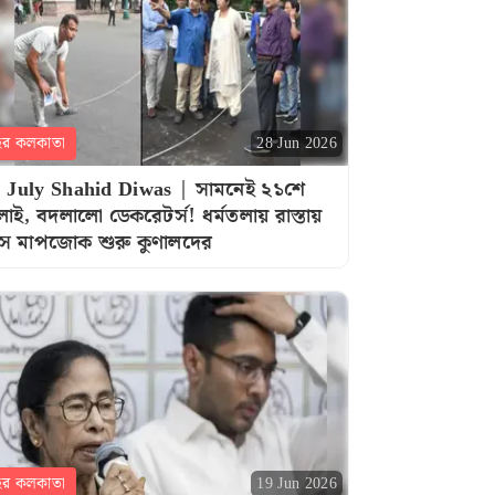
হর কলকাতা
28 Jun 2026
 July Shahid Diwas | সামনেই ২১শে
লাই, বদলালো ডেকরেটর্স! ধর্মতলায় রাস্তায়
ে মাপজোক শুরু কুণালদের
হর কলকাতা
19 Jun 2026