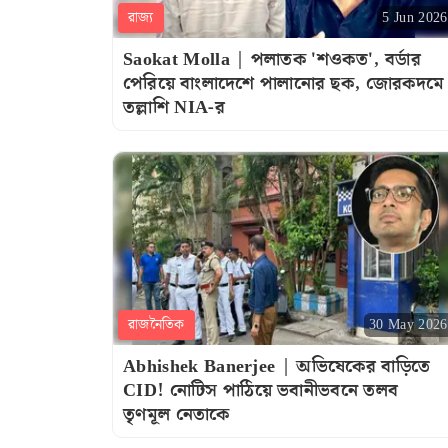
রাজ্য
5 Jun 2026
Saokat Molla | পলাতক 'শওকত', বর্ডার
পেরিয়ে বাংলাদেশে পালানোর ছক, জোরকদমে
তল্লাশি NIA-র
রাজনৈতিক
30 May 2026
Abhishek Banerjee | অভিষেকের বাড়িতে
CID! নোটিস পাঠিয়ে ভবানীভবনে তলব
তৃণমূল নেতাকে