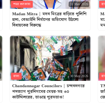
শহর কলকাতা
রা
31 May 2026
Madan Mitra | মদন মিত্রের বাড়িতে পুলিশি
Ma
হানা, বেআইনি নির্মাণের অভিযোগ উঠলো
মা
বিধায়কের বিরুদ্ধে
ম
রাজ্য
রা
30 May 2026
Chandannagar Councilors | চন্দননগরে
TM
পদত্যাগ পুরনিগমের মেয়র-সহ ৩০
জম
কাউন্সিলরের, ভাঙছে পুরসভাও!
জ্