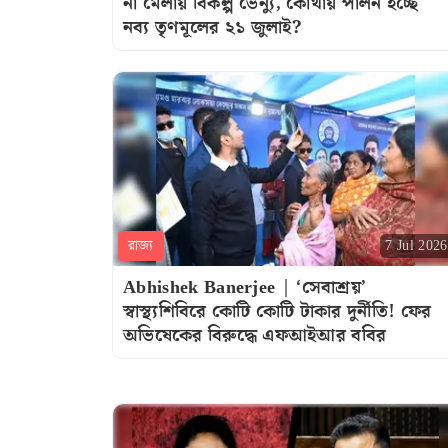
না মেলায় বিকল্প ভেন্যু, কোথায় পালন হচ্ছে
নব্য তৃণমূলের ২১ জুলাই?
রাজ্য
7 Jul 2026
Abhishek Banerjee | ‘সেবাশ্রয়’
স্বাস্থ্যশিবিরে কোটি কোটি টাকার দুর্নীতি! ফের
অভিষেকের বিরুদ্ধে এফআইআর ববির