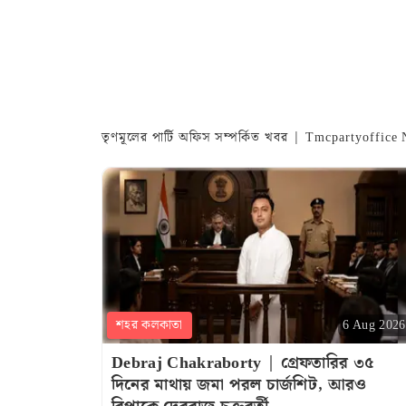
তৃণমূলের পার্টি অফিস সম্পর্কিত খবর | Tmcpartyoffic
শহর কলকাতা
6 Aug 2026
Debraj Chakraborty | গ্রেফতারির ৩৫
দিনের মাথায় জমা পরল চার্জশিট, আরও