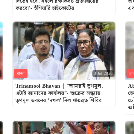
দিতেই হবে, নইলে রক্ষাকবচ প্রত্যাহারের
অন
করবো'- হুঁশিয়ারি হাইকোর্টের
এক
রাজ্য
রা
3 Jul 2026
Trinamool Bhavan | “আমরাই তৃণমূল,
Ab
এটাই আমাদের কার্যালয়”- শুক্রের সন্ধ্যায়
হে
তৃণমূল ভবনের ‘দখল’ নিল ঋতব্রত শিবির
চে
অ