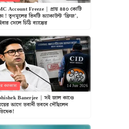
C Account Freeze | প্রায় ৪৪০ কোটি
কা ! তৃণমূলের তিনটি অ্যাকাউন্ট ‘ফ্রিজ’,
ইবার সেলে চিঠি ব্যাঙ্কের
হর কলকাতা
14 Jun 2026
hishek Banerjee | সই জাল কাণ্ডে
য়ের আগে ভবানী ভবনে পৌঁছলেন
ভিষেক!