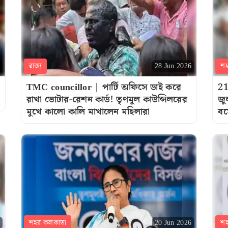
রাজ্য
শ
28 Jun 2026
TMC councillor | পার্টি অফিসে ডাই করে
21
রাখা ভোটার-রেশন কার্ড! তৃণমূল কাউন্সিলরের
জু
মুখে কালো কালি মাখালেন মহিলারা
বস
শহর কলকাতা
শ
20 Jun 2026