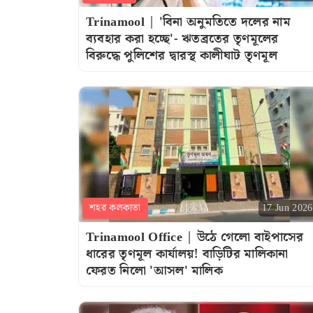
Trinamool | 'বিনা অনুমতিতে দলের নাম
ব্যবহার করা হচ্ছে'- ঋতব্রতের তৃণমূলের
বিরুদ্ধে পুলিশের দ্বারস্থ কালীঘাট তৃণমূল
শহর কলকাতা
17 Jun 2026
Trinamool Office | উঠে গেলো বাইপাসের
ধারের তৃণমূল কার্যালয়! বাড়িটির মালিকানা
ফেরত নিলো 'আসল' মালিক