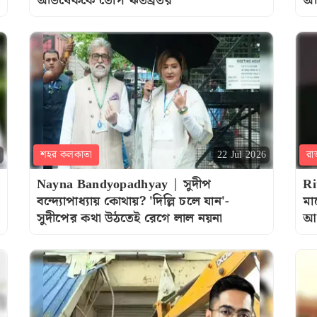
অভিষেককে তোপ ঋতব্রতর
অ
শহর কলকাতা
রা
22 Jul 2026
Nayna Bandyopadhyay | সুদীপ
Ri
বন্দ্যোপাধ্যায় কোথায়? 'দিল্লি চলে যান'-
মা
সুদীপের কথা উঠতেই রেগে লাল নয়না
আর