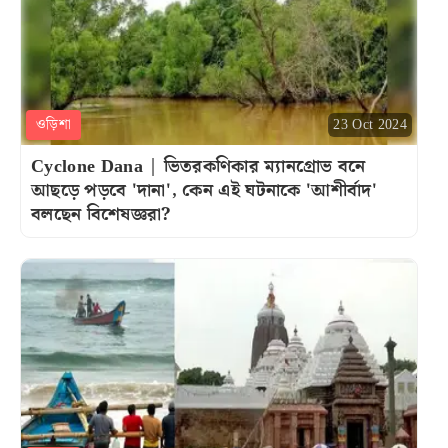
ওড়িশা
23 Oct 2024
Cyclone Dana | ভিতরকণিকার ম্যানগ্রোভ বনে
আছড়ে পড়বে 'দানা', কেন এই ঘটনাকে 'আশীর্বাদ'
বলছেন বিশেষজ্ঞরা?