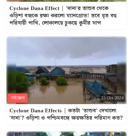
Cyclone Dana Effect | 'দানা'র তান্ডব থেকে
ওড়িশা বঙ্গকে রক্ষা করলো ম্যানগ্রোভ! তবে মৃত বহু
পরিযায়ী পাখি, লোকালয়ে ঢুকছে কুমীর সাপ
সাইক্লোন
25 Oct 2024
Cyclone Dana Effects | কতটা 'তান্ডব' দেখালো
'দানা'? ওড়িশা ও পশ্চিমবঙ্গে ক্ষয়ক্ষতির পরিমাণ কত?