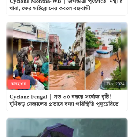
Cyclone Montha-WB | জগদ্ধাত্রী পুজোতে 'মন্থা'র
থাবা, ফের সাইক্লোনের কবলে বঙ্গবাসী
আবহাওয়া
1 Dec 2024
Cyclone Fengal | গত ৩০ বছরে সর্বোচ্চ বৃষ্টি!
ঘূর্ণিঝড় ফেঙ্গালের প্রভাবে বন্যা পরিস্থিতি পুদুচেরিতে