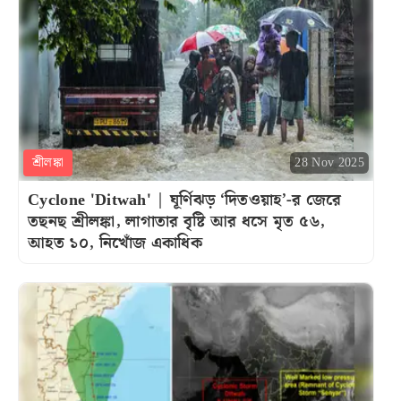
শ্রীলঙ্কা
28 Nov 2025
Cyclone 'Ditwah' | ঘূর্ণিঝড় ‘দিতওয়াহ’-র জেরে
তছনছ শ্রীলঙ্কা, লাগাতার বৃষ্টি আর ধসে মৃত ৫৬,
আহত ১০, নিখোঁজ একাধিক