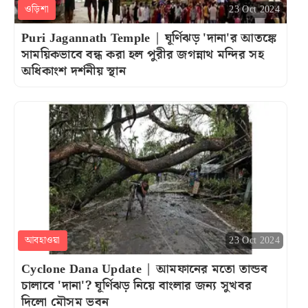
ওড়িশা
23 Oct 2024
Puri Jagannath Temple | ঘূর্ণিঝড় 'দানা'র আতঙ্কে
সাময়িকভাবে বন্ধ করা হল পুরীর জগন্নাথ মন্দির সহ
অধিকাংশ দর্শনীয় স্থান
আবহাওয়া
23 Oct 2024
Cyclone Dana Update | আমফানের মতো তান্ডব
চালাবে 'দানা'? ঘূর্ণিঝড় নিয়ে বাংলার জন্য সুখবর
দিলো মৌসম ভবন