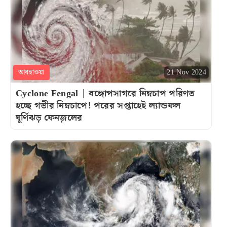
আবহাওয়া
21 Nov 2024
Cyclone Fengal | বঙ্গোপসাগরে নিম্নচাপ পরিণত
হচ্ছে গভীর নিম্নচাপে! পরের সপ্তাহেই ল্যান্ডফল
ঘূর্ণিঝড় ফেনজ়লের