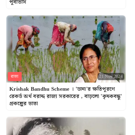
পূর্বাভাস
রাজ্য
21 Nov 2024
Krishak Bandhu Scheme । 'ডানা'র ক্ষতিপূরণে
রেকর্ড অর্থ বরাদ্দ রাজ্য সরকারের , বাড়লো 'কৃষকবন্ধু'
প্রকল্পের ভাতা