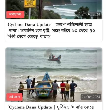
আবহাওয়া
24 Oct 2024
Cyclone Dana Update | ক্রমশ শক্তিশালী হচ্ছে
'দানা'! সারাদিন হবে বৃষ্টি, সঙ্গে বইবে ৬০ থেকে ৭০
কিমি বেগে ঝোড়ো বাতাস
সাইক্লোন
24 Oct 2024
'Cyclone Dana Update | ঘূর্ণিঝড় 'দানা'র জেরে