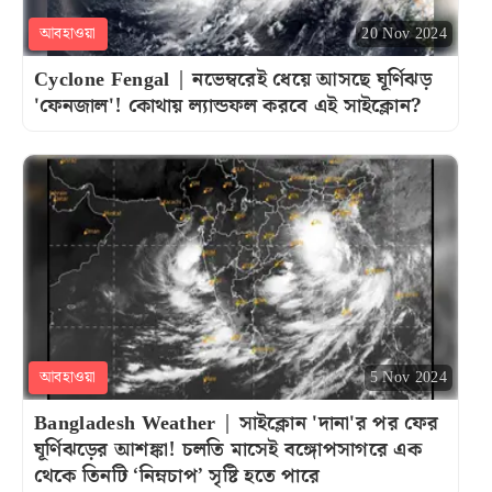
আবহাওয়া
20 Nov 2024
Cyclone Fengal | নভেম্বরেই ধেয়ে আসছে ঘূর্ণিঝড়
'ফেনজাল'! কোথায় ল্যান্ডফল করবে এই সাইক্লোন?
আবহাওয়া
5 Nov 2024
Bangladesh Weather | সাইক্লোন 'দানা'র পর ফের
ঘূর্ণিঝড়ের আশঙ্কা! চলতি মাসেই বঙ্গোপসাগরে এক
থেকে তিনটি ‘নিম্নচাপ’ সৃষ্টি হতে পারে