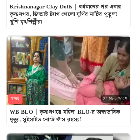
Krishnanagar Clay Dolls | বর্ধমানের পর এবার
কৃষ্ণনগর, জিআই ট্যাগ পেলো ঘূর্ণির মাটির পুতুল!
খুশি মৃৎশিল্পীরা
রাজ্য
22 Nov 2025
WB BLO | কৃষ্ণনগরে মহিলা BLO-র অস্বাভাবিক
মৃত্যু, সুইসাইড নোটে ফাঁস রহস্য!