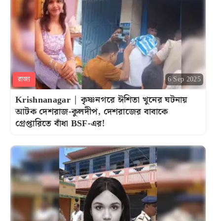
রাজ্য
6 Sep 2025
Krishnanagar | কৃষ্ণনগরে ঈশিতা খুনের ঘটনায়
আটক দেশরাজ-কুলদীপ, দেশরাজের বাবাকে
গ্রেপ্তারিতে বাঁধা BSF-এর!