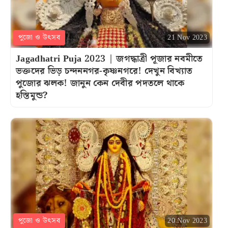
পুজো ও উৎসব
21 Nov 2023
Jagadhatri Puja 2023 | জগদ্ধাত্রী পূজার নবমীতে
ভক্তদের ভিড় চন্দননগর-কৃষ্ণনগরে! দেখুন বিখ্যাত
পুজোর ঝলক! জানুন কেন দেবীর পদতলে থাকে
হস্তিমুন্ড?
পুজো ও উৎসব
20 Nov 2023