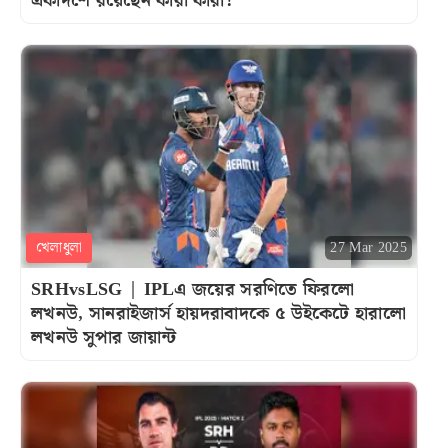
একাদশে রয়েছেন কারা কারা?
খেলাধুলা
27 Mar 2025
SRHvsLSG | IPLএ জয়ের সরণিতে ফিরলো
লখনউ, সানরাইজার্স হায়দরাবাদকে ৫ উইকেটে হারালো
লখনউ সুপার জায়ান্ট