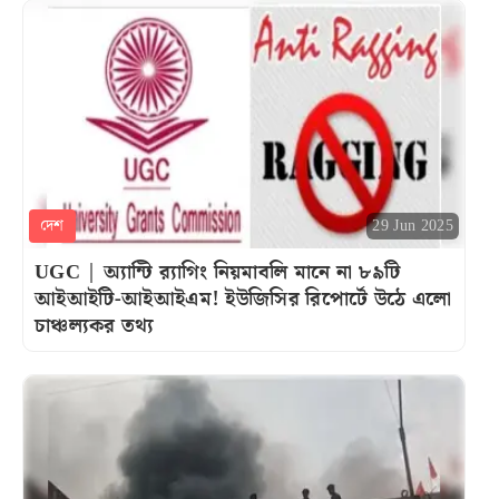
দেশ
29 Jun 2025
UGC | অ্যান্টি র‍্যাগিং নিয়মাবলি মানে না ৮৯টি
আইআইটি-আইআইএম! ইউজিসির রিপোর্টে উঠে এলো
চাঞ্চল্যকর তথ্য