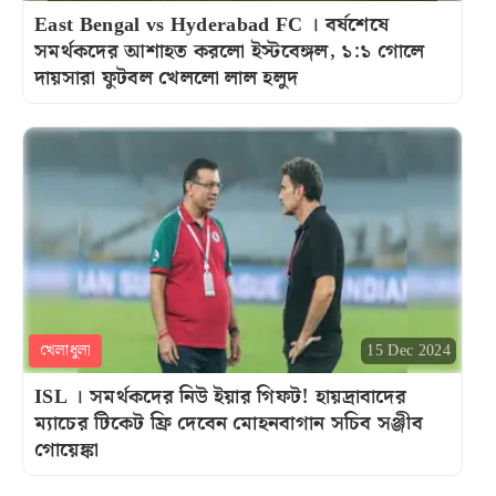
East Bengal vs Hyderabad FC । বর্ষশেষে
সমর্থকদের আশাহত করলো ইস্টবেঙ্গল, ১:১ গোলে
দায়সারা ফুটবল খেললো লাল হলুদ
খেলাধুলা
15 Dec 2024
ISL । সমর্থকদের নিউ ইয়ার গিফট! হায়দ্রাবাদের
ম্যাচের টিকেট ফ্রি দেবেন মোহনবাগান সচিব সঞ্জীব
গোয়েঙ্কা