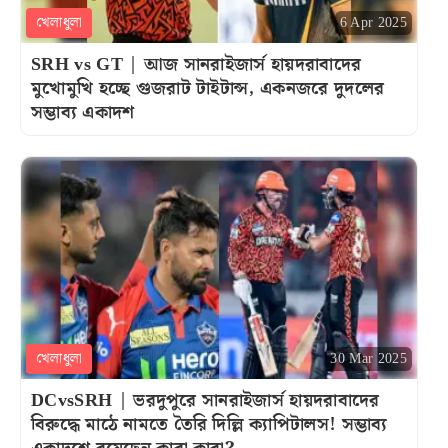
খেলাধুলা
6 Apr 2025
SRH vs GT | আজ সানরাইজার্স হায়দরাবাদের
মুখোমুখি হচ্ছে গুজরাট টাইটান্স, একনজরে দুদলের
সম্ভাব্য একাদশ
খেলাধুলা
30 Mar 2025
DCvsSRH | ভরদুপুরে সানরাইজার্স হায়দরাবাদের
বিরুদ্ধে মাঠে নামতে তৈরি দিল্লি ক্যাপিটালস! সম্ভাব্য