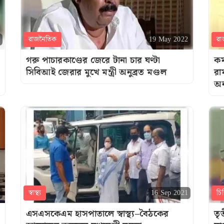
রাজনৈতিক
রা
19 May 2022
গরু পাচারকাণ্ডের জেরে টানা চার ঘণ্টা
কম
সিবিআই জেরার মুখে মন্ত্রী অনুব্রত মণ্ডল
রা
অন
স্বাস্থ্য
চি
16 Sep 2021
এসএসকেএম হাসপাতালে স্বাস্থ্য–বৈঠকের
তৃ