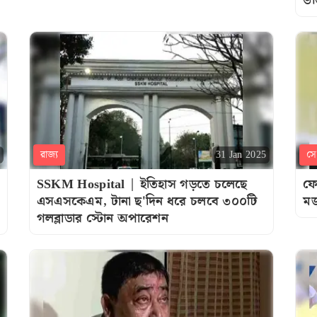
ভর
রাজ্য
সেল
31 Jan 2025
SSKM Hospital | ইতিহাস গড়তে চলেছে
ফে
এসএসকেএম, টানা ছ'দিন ধরে চলবে ৩০০টি
মজ
গলব্লাডার স্টোন অপারেশন