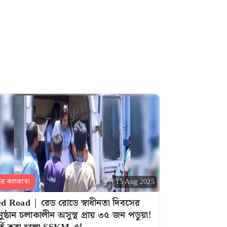
হর কলকাতা
15 Aug 2025
d Road | রেড রোডে স্বাধীনতা দিবসের
ুষ্ঠান চলাকালীন অসুস্থ প্রায় ৩৫ জন পডু়য়া!