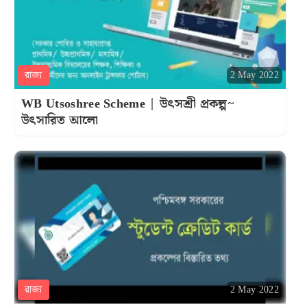
রাজ্য
2 May 2022
WB Utsoshree Scheme | উৎসশ্রী প্রকল্প~
উৎসারিত আলো
রাজ্য
2 May 2022