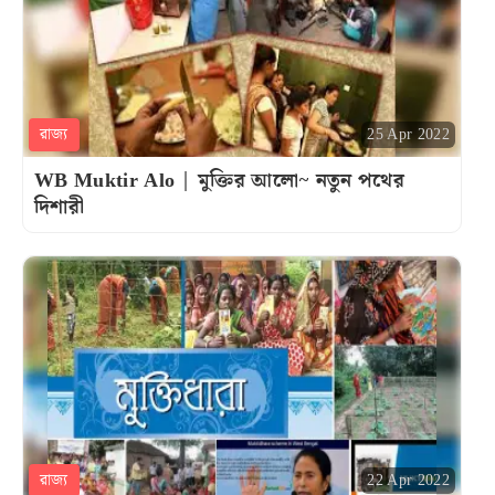
রাজ্য
25 Apr 2022
WB Muktir Alo | মুক্তির আলো~ নতুন পথের
দিশারী
রাজ্য
22 Apr 2022