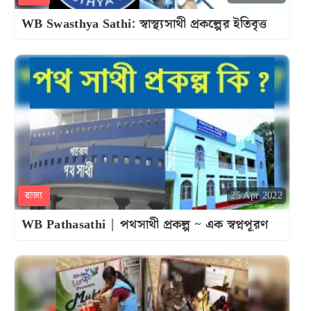
WB Swasthya Sathi: স্বাস্থ্যসাথী প্রকল্পের ইতিবৃত্ত
রাজ্য
25 Apr 2022
WB Pathasathi | পথসাথী প্রকল্প ~ এক স্বপ্নপূরণ