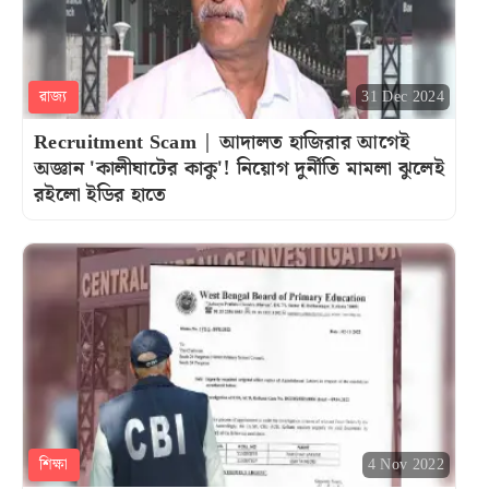
রাজ্য
31 Dec 2024
Recruitment Scam | আদালত হাজিরার আগেই
অজ্ঞান 'কালীঘাটের কাকু'! নিয়োগ দুর্নীতি মামলা ঝুলেই
রইলো ইডির হাতে
শিক্ষা
4 Nov 2022