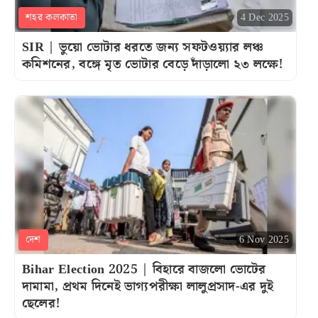
শহর কলকাতা
4 Dec 2025
SIR | ভুয়ো ভোটার ধরতে জন্য সফটওয়্যার লঞ্চ
কমিশনের, বঙ্গে মৃত ভোটার বেড়ে দাঁড়ালো ২৩ লক্ষে!
দেশ
6 Nov 2025
Bihar Election 2025 | বিহারে বাজলো ভোটের
দামামা, প্রথম দিনেই ভাগ্যপরীক্ষা লালুপ্রসাদ-এর দুই
ছেলের!