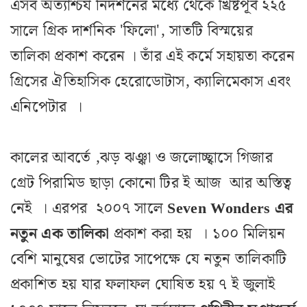
এসব অত্যাশ্চর্য নিদর্শনের মধ্যে থেকে খ্রিষ্টপূর্ব ২২৫
সালে গ্রিক দার্শনিক 'ফিলো', সাতটি বিস্ময়ের
তালিকা প্রকাশ করেন । তাঁর এই কর্মে সহায়তা করেন
গ্রিসের ঐতিহাসিক হেরোডোটাস, ক্যালিমেকাস এবং
এনিপেটার ।
কালের আবর্তে ,ঝড় ঝঞ্ঝা ও জলোচ্ছ্বাসে গিজার
গ্রেট পিরামিড ছাড়া কোনো টির ই আজ আর অস্তিত্ব
নেই । এরপর ২০০৭ সালে
Seven Wonders এর
নতুন এক তালিকা
প্রকাশ করা হয় । ১০০ মিলিয়ন
বেশি মানুষের ভোটের সাপেক্ষে যে নতুন তালিকাটি
প্রকাশিত হয় যার ফলাফল ঘোষিত হয় ৭ ই জুলাই