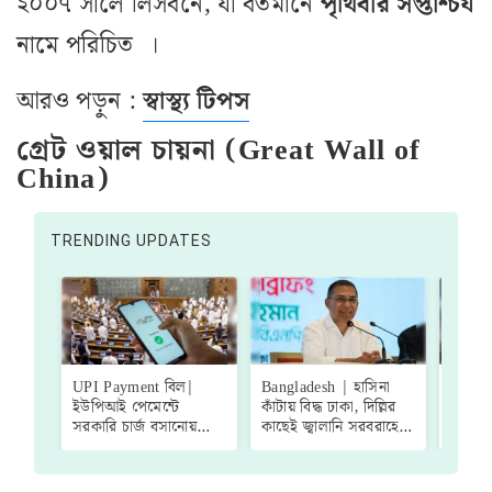
২০০৭ সালে লিসবনে, যা বর্তমানে
পৃথিবীর সপ্তাশ্চর্য
নামে পরিচিত ।
আরও পড়ুন :
স্বাস্থ্য টিপস
গ্রেট ওয়াল চায়না (Great Wall of
China)
TRENDING UPDATES
UPI Payment বিল|
Bangladesh | হাসিনা
Weath
ইউপিআই পেমেন্টে
কাঁটায় বিদ্ধ ঢাকা, দিল্লির
ভারী বৃষ
সরকারি চার্জ বসানোয়
কাছেই জ্বালানি সরবরাহের
ভ্যাপস
'গ্রিন সিগন্যাল', সংশোধনী
অনুরোধ প্রধানমন্ত্রী
শহরবা
বিল পাশ হল লোকসভায়
তারেকের
কলকা
আবহা