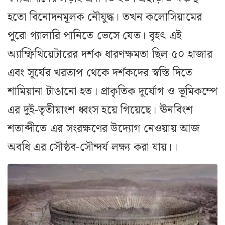
হতো বিনোদনমূলক নৌযুদ্ধ। তখন কলোসিয়ামের
পুরো গ্যালারি পানিতে ভেসে যেত। বৃহৎ এই
অ্যাম্ফিথিয়েটারের দর্শক ধারণক্ষমতা ছিল ৫০ হাজার
এবং সূর্যের খরতাপ থেকে দর্শকদের স্বস্তি দিতে
শামিয়ানা টাঙানো হত। প্রাকৃতিক দূর্যোগ ও ভূমিকম্পে
এর দুই-তৃতীয়াংশ ধ্বংস হয়ে গিয়েছে। ঊনবিংশ
শতাব্দীতে এর সংরক্ষণের উদ্যোগ নেওয়ায় আজ
অবধি এর সৌষ্ঠব-সৌন্দর্য লক্ষ্য করা যায়।।