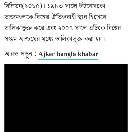
বিলিয়ন(২০১৫)। ১৯৮৩ সালে ইউনেসকো
তাজমহলকে বিশ্বের ঐতিহ্যবাহী স্থান হিসেবে
তালিকাভুক্ত করে এবং ২০০৭ সালে এটিকে বিশ্বের
সপ্তম আশ্চর্যের মধ্যে তালিকাভুক্ত করা হয়।
আরও পড়ুন :
Ajker bangla khabar