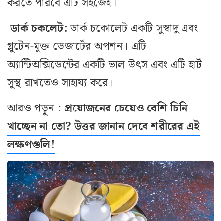
করতে পারবে এটি সহজেই।
ডার্ক চকলেট:
ডার্ক চকোলেট একটি সুস্বাদু এবং
গ্লুটেন-মুক্ত ডেজার্টের অপশন। এটি
অ্যান্টিঅক্সিডেন্টের একটি ভাল উৎস এবং এটি হার্ট
সুস্থ রাখতেও সাহায্য করে।
আরও পড়ুন :
প্রয়োজনের চেয়েও বেশি চিনি
খাচ্ছেন না তো? উত্তর জানান দেবে শরীরের এই
লক্ষণগুলি!