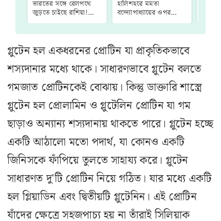
ভারতের সঙ্গে রেলপথে
হালিশহরে মমতা
Durga
জুড়তে চাইছে রাশিয়া!
বন্দ্যোপাধ্যায়ের ওপর
তালিকা
কোন রুটে চলবে ট্রেন?
হামলা! প্রতিবাদে সোমবার
দুর্গাপ
রাস্তায় নামছে কালীঘাট
বাড়ল
তৃণমূল
নিন লিস
গ্লুটেন হল একধরনের প্রোটিন যা প্রাকৃতিকভাবে
শস‌্যদানার মধ্যে থাকে। সাধারণভাবে গ্লুটেন বলতে
গমজাত প্রোটিনকেই বোঝায়। কিন্তু ডাক্তারি শাস্ত্রে
গ্লুটেন হল প্রোলামিন ও গ্লুটেলিন প্রোটিন যা গম
ছাড়াও অন‌্যান‌্য শস‌্যদানায় থাকতে পারে। গ্লুটেন হচ্ছে
একটি আঠালো মতো পদার্থ, যা কোনও একটি
জিনিসকে ফাঁপিয়ে তুলতে সাহায্য করে। গ্লুটেন
সাধারণত দু'টি প্রোটিন নিয়ে গঠিত। যার মধ্যে একটি
হল গ্লিয়াডিন এবং দ্বিতীয়টি গ্লুটেনিন। এই প্রোটিন
যাঁদের ক্ষেত্রে সহজপাচ‌্য হয় না তাঁরাই সিলিয়াক