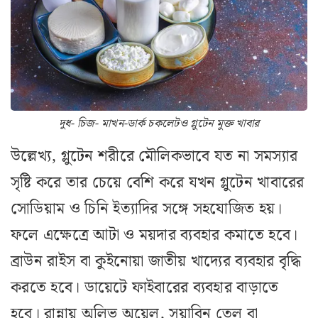
দুধ- চিজ- মাখন-ডার্ক চকলেটও গ্লুটেন মুক্ত খাবার
উল্লেখ্য, গ্লুটেন শরীরে মৌলিকভাবে যত না সমস‌্যার
সৃষ্টি করে তার চেয়ে বেশি করে যখন গ্লুটেন খাবারের
সোডিয়াম ও চিনি ইত‌্যাদির সঙ্গে সহযোজিত হয়।
ফলে এক্ষেত্রে আটা ও ময়দার ব্যবহার কমাতে হবে।
ব্রাউন রাইস বা কুইনোয়া জাতীয় খাদ্যের ব‌্যবহার বৃদ্ধি
করতে হবে। ডায়েটে ফাইবারের ব‌্যবহার বাড়াতে
হবে। রান্নায় অলিভ অয়েল, সয়াবিন তেল বা