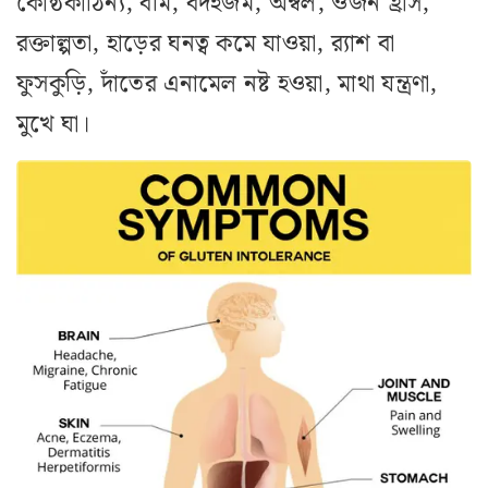
কোষ্ঠকাঠিন‌্য, বমি, বদহজম, অম্বল, ওজন হ্রাস,
রক্তাল্পতা, হাড়ের ঘনত্ব কমে যাওয়া, র‌্যাশ বা
ফুসকুড়ি, দাঁতের এনামেল নষ্ট হওয়া, মাথা যন্ত্রণা,
মুখে ঘা।