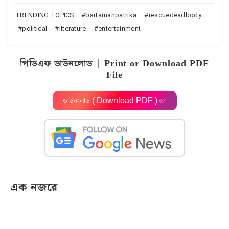
TRENDING TOPICS:
bartamanpatrika
rescuedeadbody
গ্লুটেনে সমস্যা রয়েছে কিনা কীভাবে বুঝবেন? । How Do You
Know if You Have a Gluten Problem?
political
literature
entertainment
গ্লুটেন মুক্ত পণ্য । Gluten Free Products :
পিডিএফ ডাউনলোড | Print or Download PDF
File
পিডিএফ ডাউনলোড | Print or Download PDF File
ডাউনলোড ( Download PDF ) ✅
এক নজরে