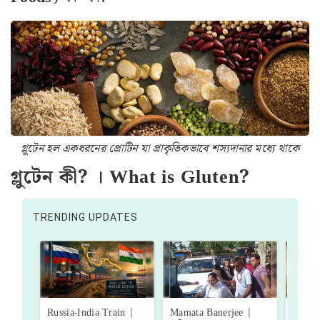
গ্লুটেন হল একধরনের প্রোটিন যা প্রাকৃতিকভাবে শস‌্যদানার মধ্যে থাকে
গ্লুটেন কী? । What is Gluten?
TRENDING UPDATES
Russia-India Train |
Mamata Banerjee |
State 