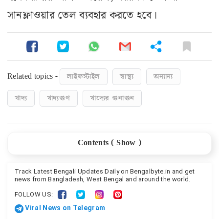
সানফ্লাওয়ার তেল ব‌্যবহার করতে হবে।
Related topics -
লাইফস্টাইল
স্বাস্থ্য
অন্যান্য
খাদ্য
খাদ্যগুণ
খাদ্যের গুনাগুন
Contents (
Show
)
গ্লুটেন কী? । What is Gluten?
Track Latest Bengali Updates Daily on Bengalbyte.in and get
news from Bangladesh, West Bengal and around the world.
কাদের গ্লুটেন মুক্ত খাবার খাওয়া উচিত? Who Should Eat a
Gluten-Free Diet?
FOLLOW US:
Viral News on Telegram
শরীরে গ্লুটেনের প্রভাব । Effects of Gluten on The Body :