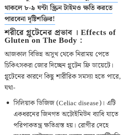
থাকলে ৮-৯ ঘন্টা স্ক্রিন টাইমও ক্ষতি করতে
পারবেনা দৃষ্টিশক্তির!
শরীরে গ্লুটেনের প্রভাব । Effects of
Gluten on The Body :
আজকাল বিভিন্ন অসুখ থেকে নিরাময় পেতে
চিকিৎসকরা জোর দিচ্ছেন গ্লুটেন ফ্রি ডায়েটে।
গ্লুটেনের কারণে কিছু শারীরিক সমস্যা হতে পারে,
যথা-
সিলিয়াক ডিজিজ (Celiac disease)। এটি
একধরনের জিনগত অটোইমিউন ব‌্যাধি যাতে
পরিপাকতন্ত্র ক্ষতিগ্রস্ত হয়। রোগীর দেহে