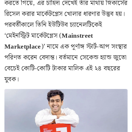
করতে গিয়ে, এর চাহিদা দেখেই তাঁর মাথায় স্নিকার্সের
রিসেল করার মার্কেটপ্লেস খোলার ধারণার উদ্ভব হয়।
পরবর্তীকালে তিনি ইউটিউব চ্যানেলটিকেই
‘মেইনস্ট্রিট মার্কেটপ্লেস (
Mainstreet
Marketplace
)’ নামে এক পূর্ণাঙ্গ স্টার্ট-আপ সংস্থার
পরিণত করেন বেদান্ত। বর্তমানে সেকেন্ড হ্যান্ড জুতো
বেচেই কোটি-কোটি টাকার মালিক এই ২৪ বছরের
যুবক।