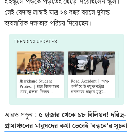
হাইস্কুলে পড়তে পড়তেই ছেড়ে দিয়েছিলেন স্কুল।
সেই বেদান্ত লাম্বাই মাত্র ২৪ বছর বয়সে দুর্দান্ত
ব্যবসায়িক দক্ষতার পরিচয় দিয়েছেন।
TRENDING UPDATES
Jharkhand Student
Road Accident | জম্মু-
Dilip
Protest | ছাত্র বিক্ষোভের
কাশ্মীরে উপমুখ্যমন্ত্রীর
গ্রাম প
জের, ইস্তফা দিলেন
কনভয়ের ধাক্কায় মৃত্যু
অডিট হচ
ঝাড়খণ্ড পাবলিক সার্ভিস
বিহারি যুবকের, চাঞ্চল্য
পাওয়া 
কমিশনের ৩ সদস্য!
জম্মুতে
হবে"- 
মন্ত্রী
আরও পড়ুন :
৫ হাজার থেকে ১৮ বিলিয়ন! দরিদ্র-
গ্রামাঞ্চলের মানুষদের কথা ভেবেই 'বন্ধনে'র সূচনা