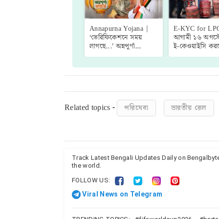
Annapurna Yojana |
E-KYC for LP
‘ভেরিফিকেশনে সময়
আগামী ১৬ অগস্টে
লাগছে...’ অন্নপূর্ণা
ই-কেওয়াইসি কর
যোজনার টাকা কবে ঢুকবে
দেশে গৃহস্থালির রান
জানালেন মুখ্যমন্ত্রী
গ্যাসের প্রত্যেক গ
শুভেন্দু!
নাহলেই বিপদ!
Related topics -
পরিষেবা
ভারতীয় রেল
Track Latest Bengali Updates Daily on Bengalby
the world.
FOLLOW US:
Viral News on Telegram