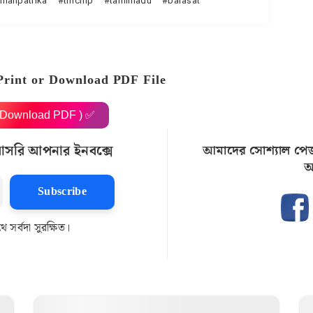
amanpatrika
tmcmp
tamilnadu
barasat
Print or Download PDF File
( Download PDF ) ✅
রাসরি আপনার ইনবক্সে
আমাদের সোশ্যাল পে
আ
Subscribe
সর্বদা সুরক্ষিত।