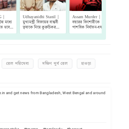
G |
Udhayanidhi Stanil |
Assam Murder | ১৫
Ayo
র মধ্যে
মুখ্যমন্ত্রী বিজয়ের বান্ধবী
বছরের কিশোরীকে
উপক
তে হবে
তৃষাকে নিয়ে কুরুচিকর
পাশবিক নির্যাতন-ধর্ষণের
তৈর
্নার
মন্তব্য, গ্রেফতার এমকে
পরে হত্যা, অসমের ঘটনায়
কষছ
্রাহককে,
স্ট্যালিন-পুত্র উদয়নিধি
গ্রেফতার ৩ কিশোর!
মেডি
স্ট্যালিন!
গ্রেপ
রেল পরিষেবা
দক্ষিণ পূর্ব রেল
হাওড়া
te.in and get news from Bangladesh, West Bengal and around