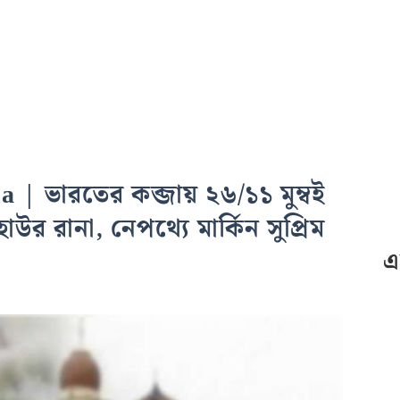
| ভারতের কব্জায় ২৬/১১ মুম্বই
উর রানা, নেপথ্যে মার্কিন সুপ্রিম
এ