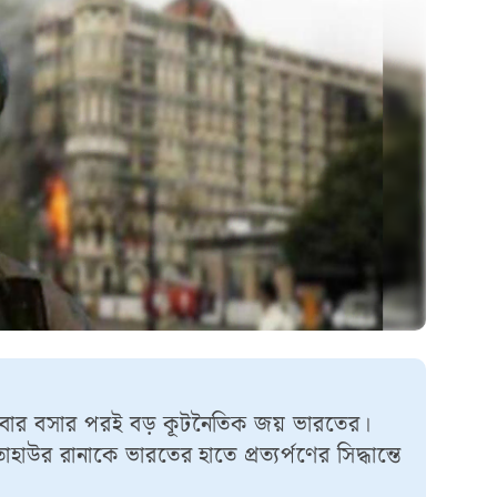
তীয়বার বসার পরই বড় কূটনৈতিক জয় ভারতের।
হাউর রানাকে ভারতের হাতে প্রত্যর্পণের সিদ্ধান্তে