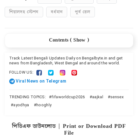
শিয়ালদহ স্টেশন
বর্ধমান
পূর্ব রেল
Contents (
Show
)
আগামী কয়েক মাস কোন কোন ট্রেন বাতিল থাকছে আসুন তা
দেখে নেওয়া যাক
Track Latest Bengali Updates Daily on Bengalbyte.in and get
news from Bangladesh, West Bengal and around the world.
পিডিএফ ডাউনলোড | Print or Download PDF File
FOLLOW US:
Viral News on Telegram
TRENDING TOPICS:
fifaworldcup2026
aajkal
sensex
ayodhya
hooghly
পিডিএফ ডাউনলোড | Print or Download PDF
File