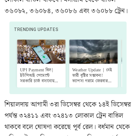
৩৬০৮২, ৩৬০৮৪, ৩৬০৮৬ এবং ৩৬০৮৮ ট্রেন।
TRENDING UPDATES
UPI Payment বিল|
Weather Update | নেই
Tasli
ইউপিআই পেমেন্টে
ভারী বৃষ্টির সম্ভাবনা!
'বাড়ব
সরকারি চার্জ বসানোয়
ভ্যাপসা গরমে জেরবার
আছে'…..
'গ্রিন সিগন্যাল', সংশোধনী
শহরবাসী, একনজরে
চাই’-
বিল পাশ হল লোকসভায়
কলকাতার আজকের
মৌলবাদ
আবহাওয়া আপডেট
প্রতিক্
শিয়ালদায় আগামী ৩রা ডিসেম্বর থেকে ১৪ই ডিসেম্বর
পর্যন্ত ৩২৪১১ এবং ৩২৪১৩ লোকাল ট্রেন বাতিল
থাকবে বলে ঘোষণা করেছে পূর্ব রেল। বর্ধমান থেকে