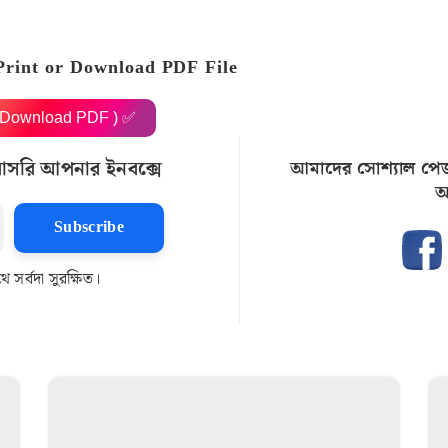
Print or Download PDF File
( Download PDF ) ✅
রাসরি আপনার ইনবক্সে
আমাদের সোশ্যাল পে
আ
Subscribe
সর্বদা সুরক্ষিত।