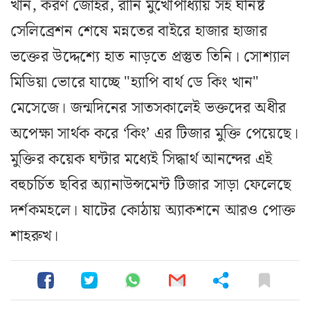
খান, করণ জোহর, রানি মুখোপাধ্যায় সহ ঘনিষ্ট
সেলিব্রেশন শেষে মন্নতের বাইরে হাজার হাজার
ভক্তের উদ্দেশ্যে হাত নাড়তে প্রস্তুত তিনি। সোশ্যাল
মিডিয়া ভোরে যাচ্ছে "হ্যাপি বার্থ ডে কিং খান"
মেসেজে। জন্মদিনের সাতসকালেই ভক্তদের অধীর
অপেক্ষা সার্থক করে ‘কিং’ এর টিজার মুক্তি পেয়েছে।
মুক্তির কয়েক ঘন্টার মধ্যেই সিদ্ধার্থ আনন্দের এই
বহুচর্চিত ছবির অ্যানাউন্সমেন্ট টিজার সাড়া ফেলেছে
দর্শকমহলে। ষাটের কোঠায় অ্যাকশনে আরও পোক্ত
শাহরুখ।