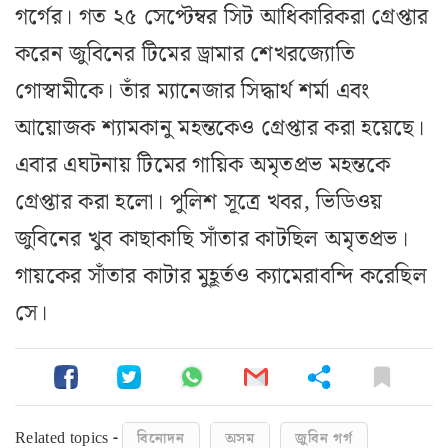
গর্গের। গত ২৫ সেপ্টেম্বর সিট আধিকারিকরা গ্রেপ্তার
করেন জুবিনের টিমের ড্রামার শেখরজ্যোতি
গোস্বামীকে। তাঁর ম্যানেজার সিদ্ধার্থ শর্মা এবং
আয়োজক শ্যামকানু মহন্তকেও গ্রেপ্তার করা হয়েছে।
এবার এঘটনায় টিমের গায়িক অমৃতপ্রভ মহন্তকে
গ্রেপ্তার করা হলো। পুলিশ সূত্রে খবর, ভিডিওয়
জুবিনের খুব কাছাকাছি সাঁতার কাটছিল অমৃতপ্রভ।
গায়কের সাঁতার কাটার মুহূর্তও ক্যামেরাবন্দি করেছিল
সে।
Related topics -
বিনোদন
অসম
জুবিন গর্গ