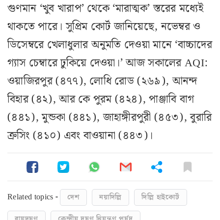
গুণমান ‘খুব খারাপ’ থেকে ‘মারাত্মক’ স্তরের মধ্যেই
থাকতে পারে। সুপ্রিম কোর্ট জানিয়েছে, নভেম্বর ও
ডিসেম্বরে খেলাধুলার অনুমতি দেওয়া মানে ‘বাচ্চাদের
গ্যাস চেম্বারে ঢুকিয়ে দেওয়া।’ আজ সকালের AQI:
ওয়াজিরপুর (৪৭৭), লোধি রোড (২৬৯), আনন্দ
বিহার (৪২), আর কে পুরম (৪২৪), পাঞ্জাবি বাগ
(৪৪১), মুন্ডকা (৪৪১), জাহাঙ্গীরপুরী (৪৫৩), বুরারি
ক্রসিং (৪১০) এবং বাওয়ানা (৪৪৩)।
Related topics -
দেশ
নয়াদিল্লি
দিল্লি হাইকোর্ট
বায়ুদূষণ
কেন্দ্রীয় দূষণ নিয়ন্ত্রণ পর্ষদ