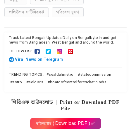
পলিউশন সার্টিফিকেট
পরিবেশ দূষণ
Track Latest Bengali Updates Daily on Bengalbyte.in and get
news from Bangladesh, West Bengal and around the world.
FOLLOW US:
Viral News on Telegram
TRENDING TOPICS:
sealdahmetro
statecommission
astro
soldiers
boardofcontrolforcricketinindia
পিডিএফ ডাউনলোড | Print or Download PDF
File
ডাউনলোড ( Download PDF ) ✅