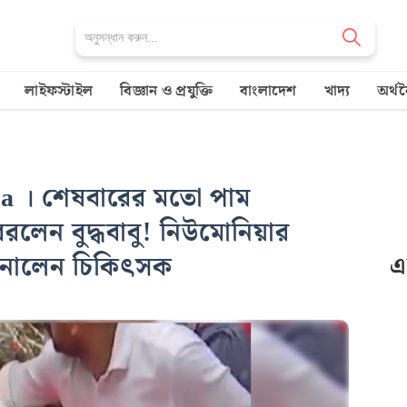
M
লাইফস্টাইল
বিজ্ঞান ও প্রযুক্তি
বাংলাদেশ
খাদ্য
অর্থ
a । শেষবারের মতো পাম
েরলেন বুদ্ধবাবু! নিউমোনিয়ার
-জানালেন চিকিৎসক
এ