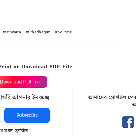
rathyatra
firhadhaqim
political
Print or Download PDF File
( Download PDF ) ✅
রাসরি আপনার ইনবক্সে
আমাদের সোশ্যাল পে
আ
Subscribe
সর্বদা সুরক্ষিত।