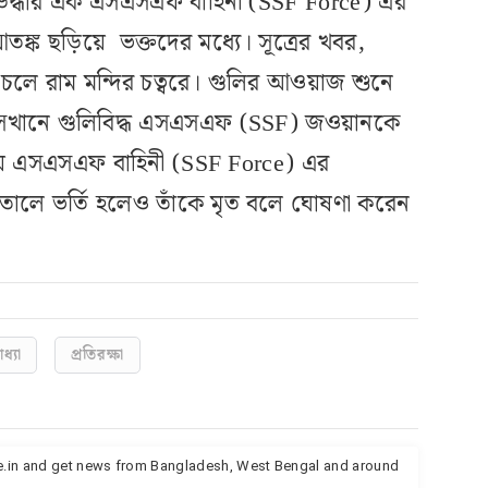
থায় উদ্ধার এক এসএসএফ বাহিনী (SSF Force) এর
ক ছড়িয়ে ভক্তদের মধ্যে। সূত্রের খবর,
 চলে রাম মন্দির চত্বরে। গুলির আওয়াজ শুনে
া। সেখানে গুলিবিদ্ধ এসএসএফ (SSF) জওয়ানকে
্থায় এসএসএফ বাহিনী (SSF Force) এর
তালে ভর্তি হলেও তাঁকে মৃত বলে ঘোষণা করেন
ধ্যা
প্রতিরক্ষা
te.in and get news from Bangladesh, West Bengal and around