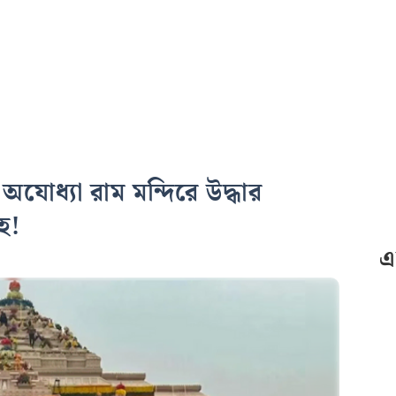
ধ্যা রাম মন্দিরে উদ্ধার
হ!
এ