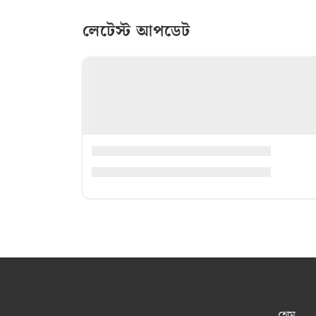
লেটেস্ট আপডেট
হোম