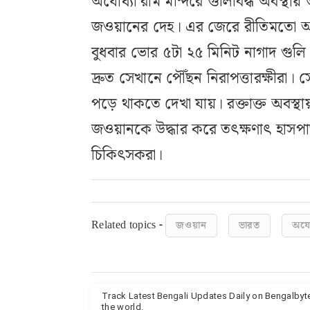
অযোধ্যা রাম মন্দিরে গুলিবিদ্ধ অবস্
জওয়ানের দেহ। এর জেরে রীতিমতো আতঙ্
বুধবার ভোর ৫টা ২৫ মিনিট নাগাদ গুলি
দ্রুত সেখানে পৌঁছন নিরাপত্তারক্ষীর
পড়ে থাকতে দেখা যায়। রক্তাক্ত অবস
জওয়ানকে উদ্ধার করে তৎক্ষণাৎ হাসপা
চিকিৎসকরা।
Related topics -
জওয়ান
ভারত
অযো
Track Latest Bengali Updates Daily on Bengalby
the world.