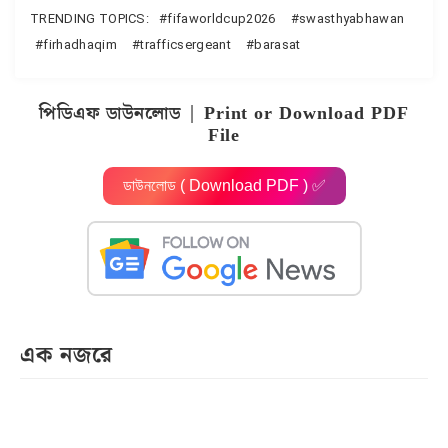
TRENDING TOPICS:
fifaworldcup2026
swasthyabhawan
firhadhaqim
trafficsergeant
barasat
পিডিএফ ডাউনলোড | Print or Download PDF
File
ডাউনলোড ( Download PDF ) ✅
এক নজরে