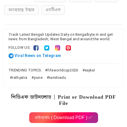
আগ্নেয়াস্ত্র উদ্ধার
এসটিএফ
Track Latest Bengali Updates Daily on Bengalbyte.in and get
news from Bangladesh, West Bengal and around the world.
FOLLOW US:
Viral News on Telegram
TRENDING TOPICS:
fifaworldcup2026
aajkal
rathyatra
pune
tamilnadu
পিডিএফ ডাউনলোড | Print or Download PDF
File
ডাউনলোড ( Download PDF ) ✅