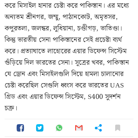
করে মিসাইল হানার চেষ্টা করে পাকিস্তান। এর মধ্যে
অন্যতম শ্রীনগর, জম্মু, পাঠানকোট, অমৃতসর,
কপুরতলা, জলন্ধর, লুধিয়ানা, চণ্ডীগড়, ভাতিণ্ডা।
কিন্তু ভারতীয় সেনা পাকিস্তানের সেই প্রচেষ্টা ব্যর্থ
করে। প্রত্যাঘাতে লাহোরের এয়ার ডিফেন্স সিস্টেম
গুঁড়িয়ে দিল ভারতের সেনা। সূত্রের খবর, পাকিস্তান
যে ড্রোন এবং মিসাইলগুলি দিয়ে হামলা চালানোর
চেষ্টা করেছিল সেগুলি ধ্বংস করে ভারতের UAS
গ্রিড এবং এয়ার ডিফেন্স সিস্টেম, S400 সুদর্শন
চক্র।