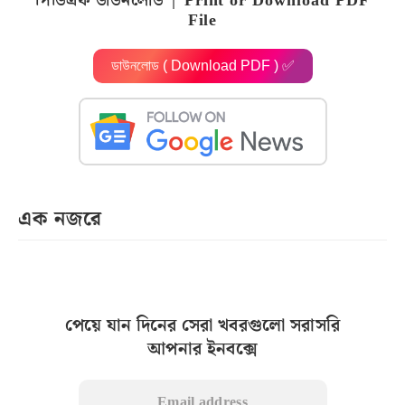
পিডিএফ ডাউনলোড | Print or Download PDF
File
ডাউনলোড ( Download PDF ) ✅
এক নজরে
পেয়ে যান দিনের সেরা খবরগুলো সরাসরি
আপনার ইনবক্সে