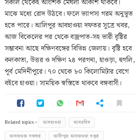
সকাল থেকেই আংশিক মেঘলা আকাশ থাকবে।
মাঝে মধ্যে রোদ উঠবে। ফলে ভ্যাপসা গরম অনুভূত
হতে পারে। আলিপুর আবহাওয়া দফতর সূত্রে খবর,
আজ বিকেলের পর থেকে বজ্রপাত-সহ ভারী বৃষ্টির
সম্ভাবনা আছে দক্ষিণবঙ্গের বিভিন্ন জেলায়। বৃষ্টি হবে
কলকাতা, উত্তর ও দক্ষিণ ২৪ পরগনা, হাওড়া, হুগলি,
পূর্ব মেদিনীপুরে। ৭০ থেকে ৮০ কিলোমিটার বেগে
বইবে হাওয়া। সাময়িক স্বস্তিতে থাকবে বঙ্গবাসী।
Related topics -
আবহাওয়া
আবহবিদ
আবহাওয়া দফতর
আলিপুর আবহাওয়া দপ্তর