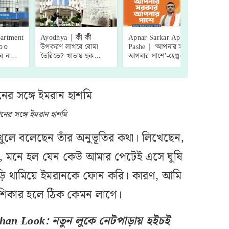
artment
Ayodhya | কী কী
Apnar Sarkar Apnar
তসল
১০০
উপকরণ লাগবে বোমা
Pashe | ‘আপনার সরকার
নারী
ে না
তৈরিতে? খাতায় ছক
আপনার পাশে’-হেল্পলাইন
Tas
টের
কষছিল অযোধ্যার
নম্বর চালু পশ্চিমবঙ্গ
biog
দালাল
মেডিক্যাল পড়ুয়া! দ্রুত
সরকারের
 জারি
গ্রেপ্তার পুলিশের
ের সঙ্গে ইমরান হাশমি
খুলে বলেছেন তাঁর অনুভূতির কথা। লিখেছেন,
ম, মনে হল যেন কেউ আমার পেটেই এসে ঘুষি
গাড়ি থামিয়ে ইমরানকে ফোন করি। কারণ, আমি
 শিকার হলে ঠিক কেমন লাগে।
an Look: নতুন লুকে নেটপাড়ায় হইচই