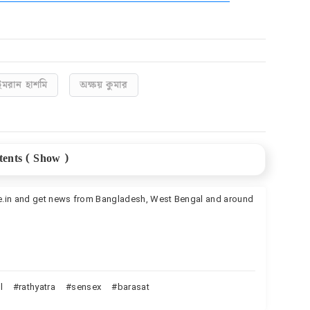
ইমরান হাশমি
অক্ষয় কুমার
ents (
Show
)
কী বলা হয়েছে জানেন
te.in and get news from Bangladesh, West Bengal and around
File
l
rathyatra
sensex
barasat