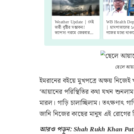
Weather Update | নেই
WB Health Dep
ভারী বৃষ্টির সম্ভাবনা!
| হাসপাতালের 
ভ্যাপসা গরমে জেরবার
গজের মধ্যে থাকব
শহরবাসী, একনজরে
বিড়ি-পান-সিগারে
কলকাতার আজকের
দোকান, বন্ধ হবে 
আবহাওয়া আপডেট
চক্রও! নির্দেশিকা
স্বাস্থ্যমন্ত্রীর
ছেলে আয়ান
ইমরানের বইয়ে মুখপত্রে অক্ষয় নিজেই 
‘আয়ানের পরিস্থিতির কথা যখন শুনলা
মারল। গাড়ি চালাচ্ছিলাম। তৎক্ষণাৎ 
জানি নিজের কাছের মানুষ এই রোগের
আরও পড়ুন:
Shah Rukh Khan Path