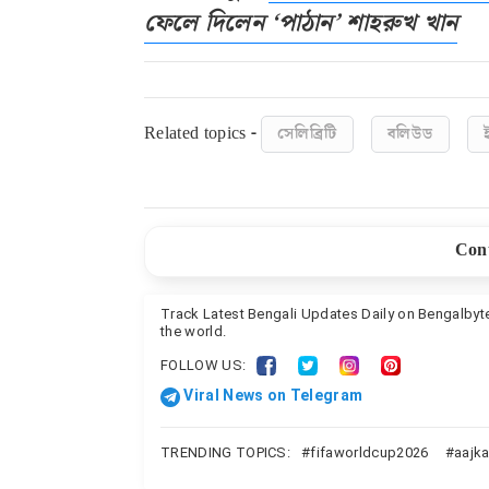
ফেলে দিলেন ‘পাঠান’ শাহরুখ খান
Related topics -
সেলিব্রিটি
বলিউড
Cont
সন্তান কে নিয়ে লেখা অভিনেতা ইমরানের বইটি তে 
Track Latest Bengali Updates Daily on Bengalby
the world.
পিডিএফ ডাউনলোড | Print or Download PDF 
FOLLOW US:
Viral News on Telegram
TRENDING TOPICS:
fifaworldcup2026
aajka