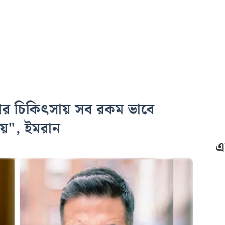
সার চিকিৎসায় সব রকম ভাবে
ষয়", ইমরান
এ