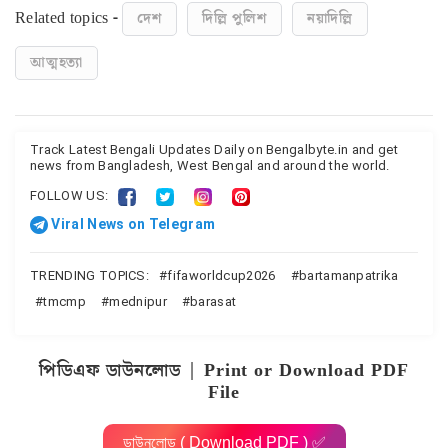
Related topics -
দেশ
দিল্লি পুলিশ
নয়াদিল্লি
আত্মহত্যা
Track Latest Bengali Updates Daily on Bengalbyte.in and get
news from Bangladesh, West Bengal and around the world.
FOLLOW US:
Viral News on Telegram
TRENDING TOPICS:
fifaworldcup2026
bartamanpatrika
tmcmp
mednipur
barasat
পিডিএফ ডাউনলোড | Print or Download PDF
File
ডাউনলোড ( Download PDF ) ✅