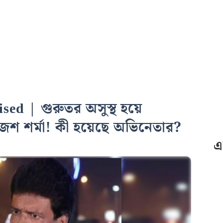
ed | গুরুতর অসুস্থ হয়ে
েশ শর্মা! কী হয়েছে অভিনেতার?
এ